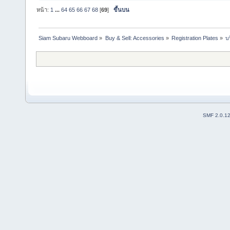
หน้า:
1
...
64
65
66
67
68
[
69
]
ขึ้นบน
Siam Subaru Webboard
»
Buy & Sell: Accessories
»
Registration Plates
»
บ
SMF 2.0.1