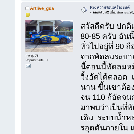
Re: ความรัอนเครื่องยนต์
Artlive_gda
«
ตอบกลับ #2 เมื่อ:
มิถุนายน 20
สวัสดีครับ ปกติเ
80-85 ครับ อันนี
ทั่วไปอยู่ที่ 90 
จากพัดลมระบายค
กระทู้: 89
Popular Vote : 7
นี้ตอนนี้พัดลมห
วิ้งอัดได้ตลอด
นาน ขึ้นเขาต้อง
จน 110 ก้อัดจนก
มาพบว่าเป็นที่พ
เดิม ระบบน้ำหล่อ
รอุดตันภายใน แ