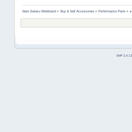
Siam Subaru Webboard
»
Buy & Sell: Accessories
»
Performance Parts
»
ต
SMF 2.0.1