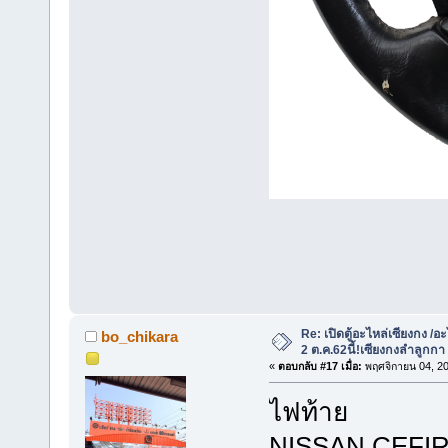
Re: เปิดตู้อะไหล่เซียงกง /อะ
bo_chikara
2 ต.ค.62นี้!เซียงกงลำลูกกา
«
ตอบกลับ #17 เมื่อ:
พฤศจิกายน 04, 20
ไฟ
NISSA