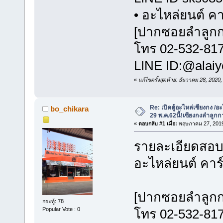
• อะไหล่ยนต์ คา
[ปากซอยลำลูก
โทร 02-532-81
LINE ID:@alaiy
«
แก้ไขครั้งสุดท้าย: ธันวาคม 28, 202
Re: เปิดตู้อะไหล่เซียงกง /อะ
bo_chikara
29 พ.ค.62นี้!เซียงกงลำลูกก
«
ตอบกลับ #1 เมื่อ:
พฤษภาคม 27, 2019
รายละเอียด
อะไหล่ยนต์ ค
[ปากซอยล
กระทู้: 78
Popular Vote : 0
โทร 02-532