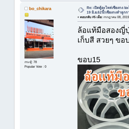
Re: เปิดตู้อะไหล่เซียงกง /อะ
bo_chikara
19 มิ.ย.62นี้!เซียงกงลำลูกก
«
ตอบกลับ #5 เมื่อ:
กรกฎาคม 08, 2019,
ล้อแท้มือสองญี่
เก็บสี สวยๆ 
ขอบ15
กระทู้: 78
Popular Vote : 0