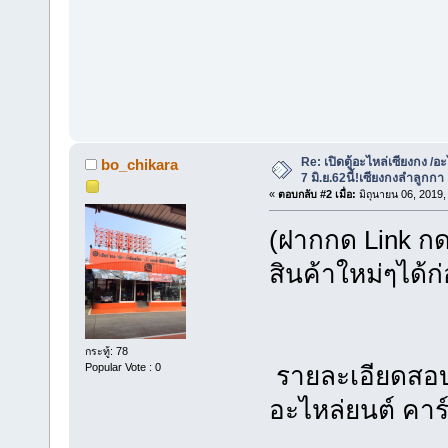
Re: เปิดตู้อะไหล่เซียงกง /อะ
bo_chikara
7 มิ.ย.62นี้!เซียงกงลำลูกกา
«
ตอบกลับ #2 เมื่อ:
มิถุนายน 06, 2019,
(ฝากกด Link ก
สินค้าใหม่ๆได
กระทู้: 78
Popular Vote : 0
รายละเอีย
อะไหล่ยนต์ ค