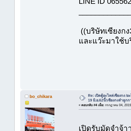
LINE ID 06556
________
((บริษัทเซียงกง
และแว๊ะมาใช้
Re: เปิดตู้อะไหล่เซียงกง /อะ
bo_chikara
19 มิ.ย.62นี้!เซียงกงลำลูกก
«
ตอบกลับ #4 เมื่อ:
กรกฎาคม 04, 2019,
เปิดรับมัดจำจ