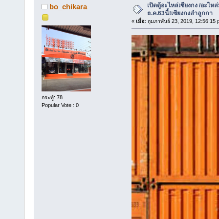
เปิดตู้อะไหล่เซียงกง /อะไหล่
bo_chikara
ธ.ค.63นี้!เซียงกงลำลูกกา
«
เมื่อ:
กุมภาพันธ์ 23, 2019, 12:56:15 
กระทู้: 78
Popular Vote : 0