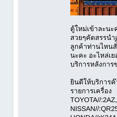
ตู้ใหม่เข้าละนะ
สวยๆคัดสรรนำเข
ลูกค้าท่านไหนสั
นะคะ อะไหล่เย
บริการหลังการข
ยินดีให้บริการค
รายการเครื่อง
TOYOTA//:2AZ
NISSAN//:QR2