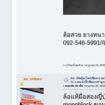
ล้อสวย ยางห
092-546-599
«
แก้ไขครั้งสุดท้าย: กรกฎาคม 10, 20
Re: เปิดตู้อะไหล่เซียงกง /อะ
bo_chikara
31 ก.คแ.62นี้!เซียงกงลำลู
«
ตอบกลับ #6 เมื่อ:
กรกฎาคม 26, 2019,
ล้อแท้มือสองญ
monoblock ขอบ