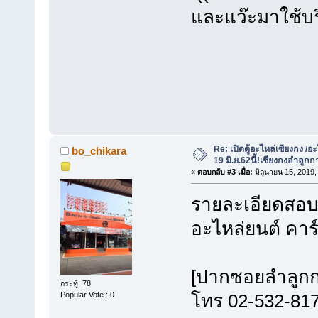
และแว๊ะมาใช้
Re: เปิดตู้อะไหล่เซียงกง /อะ
bo_chikara
19 มิ.ย.62นี้!เซียงกงลำลูกก
«
ตอบกลับ #3 เมื่อ:
มิถุนายน 15, 2019,
รายละเอ
อะไหล่ยนต์ ค
[ปากซอ
กระทู้: 78
Popular Vote : 0
โทร 02-5