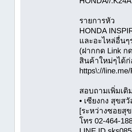
HONDA//:K24A
รายการหัว
HONDA INSPIR
และอะไหล่อื่น
(ฝากกด Link ก
สินค้าใหม่ๆได
https\://line.me
สอบถามเพิ่มเติ
• เซียงกง สุขสวั
[ระหว่างซอยสุขส
โทร 02-464-188
LINE ID sks08