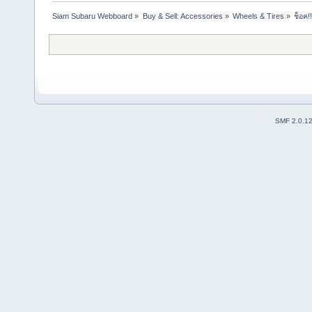
Siam Subaru Webboard
»
Buy & Sell: Accessories
»
Wheels & Tires
»
ช็อค!
SMF 2.0.1