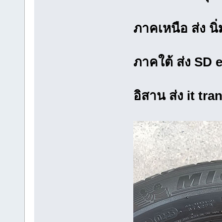
ภาคเหนือ ส่ง นิ่ม
ภาคใต้ ส่ง SD 
อิสาน ส่ง it tra