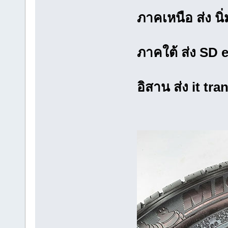
ภาคเหนือ ส่ง นิ่ม
ภาคใต้ ส่ง SD 
อิสาน ส่ง it tra