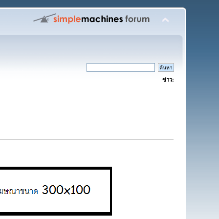
ข่าว: