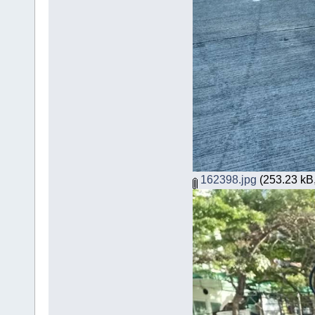
162398.jpg
(253.23 kB,