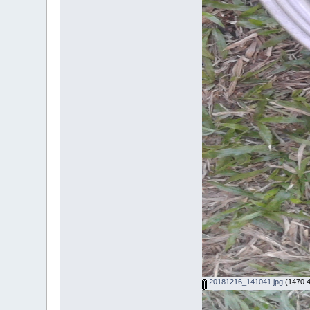
20181216_141041.jpg
(1470.43