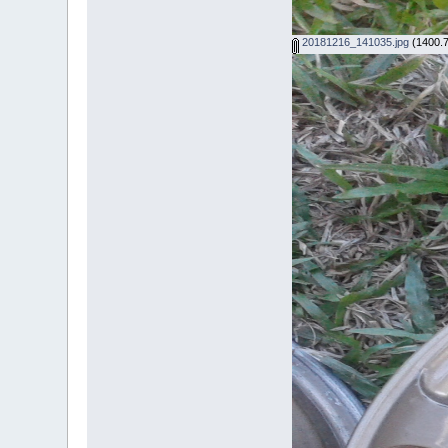
20181216_141035.jpg
(1400.78