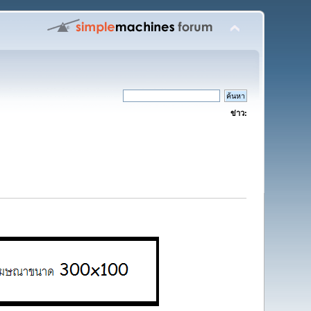
ข่าว: