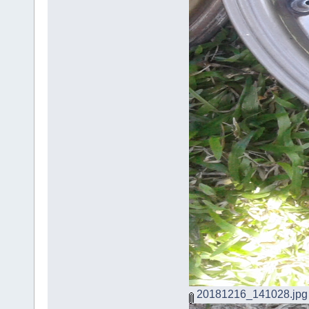
20181216_141028.jpg