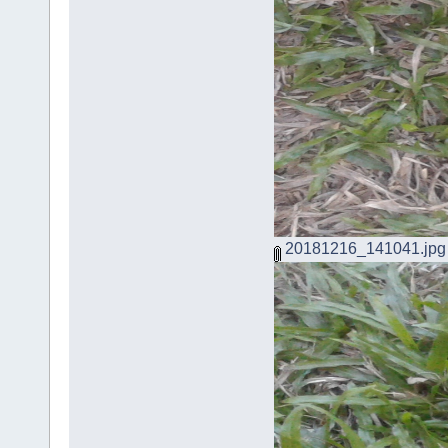
20181216_141041.jpg