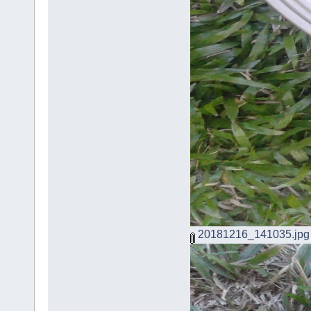
20181216_141035.jpg