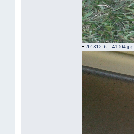
20181216_141004.jpg