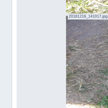
20181216_141017.jpg