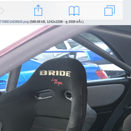
776BD1AD8826.png
(588.68 kB, 1242x2208 - ดู 2009 ครั้ง.)