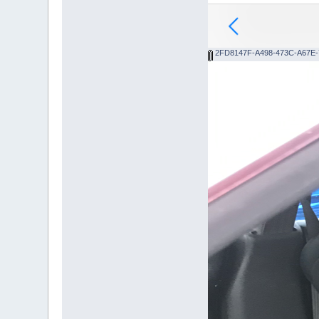
2FD8147F-A498-473C-A67E-