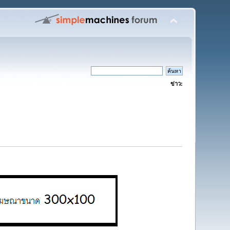
ข่าว: