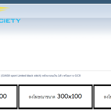
(GIASII sport Limited black stitch) หลังบรอนเงิน 1ตัว พร้อมราง GC8