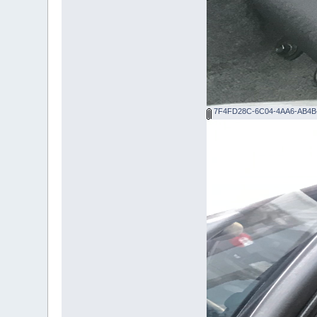
7F4FD28C-6C04-4AA6-AB4B-