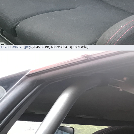
F178E6396E7E.jpeg
(2645.32 kB, 4032x3024 - ดู 1839 ครั้ง.)