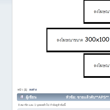
หน้า: [
1
]
ลงล่าง
ผู้เขียน
หัวข้อ: ขายแล้วคับ**APS**
(อ่าน 5948 ครั้ง)
0 สมาชิก และ 1 บุคคลทั่วไป กำลังดูหัวข้อนี้