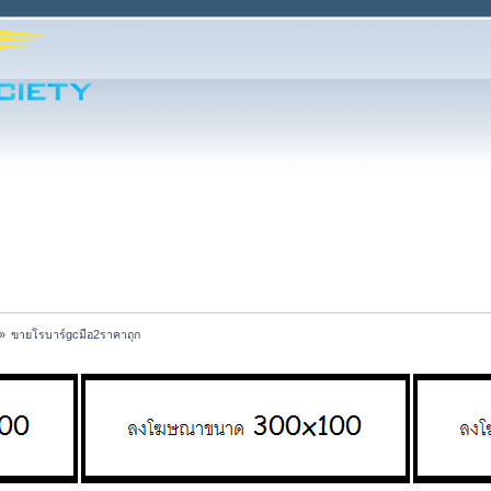
»
ขายโรบาร์gcมือ2ราคาถุก