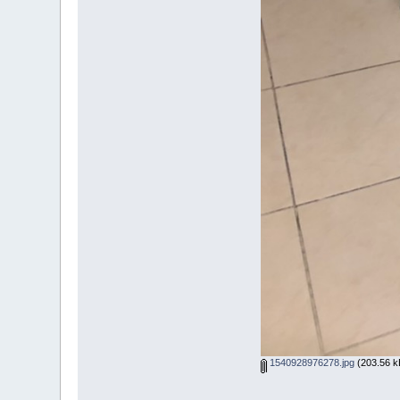
1540928976278.jpg
(203.56 kB