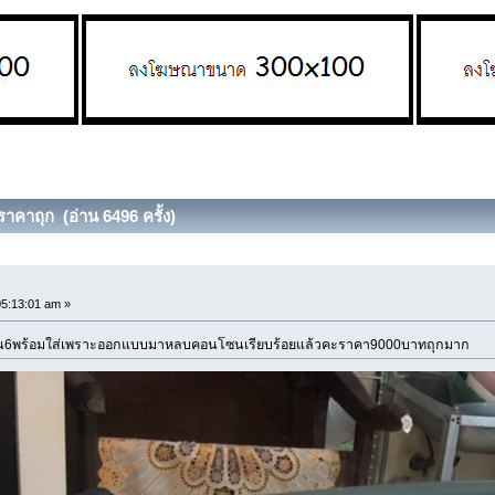
าคาถุก (อ่าน 6496 ครั้ง)
ก
05:13:01 am »
วอชั่น6พร้อมใส่เพราะออกแบบมาหลบคอนโซนเรียบร้อยแล้วคะราคา9000บาทถุกมาก