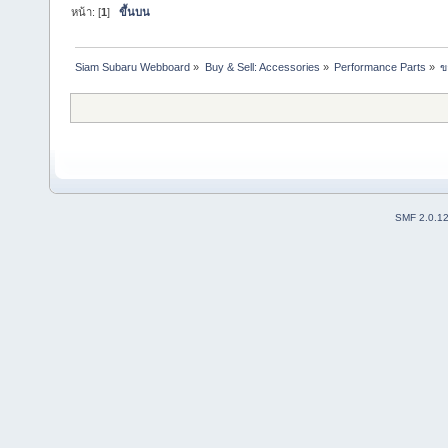
หน้า: [
1
]
ขึ้นบน
Siam Subaru Webboard
»
Buy & Sell: Accessories
»
Performance Parts
»
ข
SMF 2.0.1