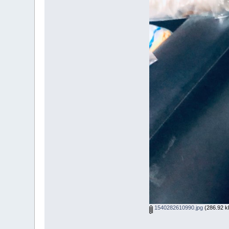
1540282610990.jpg
(286.92 kB