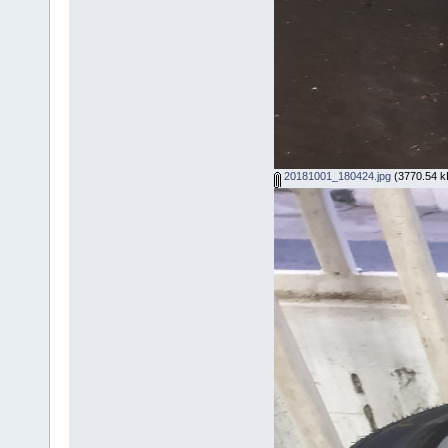
20181001_180424.jpg
(3770.54 kB