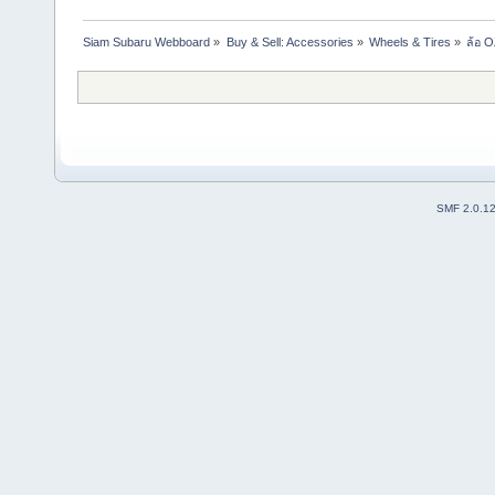
Siam Subaru Webboard
»
Buy & Sell: Accessories
»
Wheels & Tires
»
ล้อ O
SMF 2.0.1