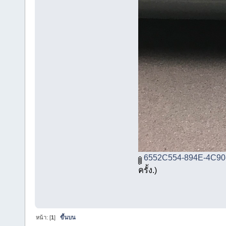
6552C554-894E-4C90
ครั้ง.)
หน้า: [
1
]
ขึ้นบน