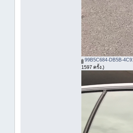
99B5C684-DB5B-4C91
1597 ครั้ง.)