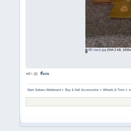
BE stack.jpg
(544.2 kB, 1836x3
หน้า: [
1
]
ขึ้นบน
Siam Subaru Webboard
»
Buy & Sell: Accessories
»
Wheels & Tires
»
ข