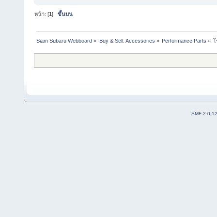
หน้า: [
1
]
ขึ้นบน
Siam Subaru Webboard
»
Buy & Sell: Accessories
»
Performance Parts
»
โ
SMF 2.0.1