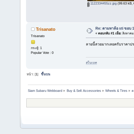
1122334455zz.jpg
(99.63 kB, 6
Re: ตามหาล้อ sti ขอบ 
Trisanato
«
ตอบกลับ #1 เมื่อ:
สิงหาคม 
Trisanato
ลายนี้สวยมากเลยครับราคาปร
กระทู้: 1
Popular Vote : 0
สโบเบท
หน้า: [
1
]
ขึ้นบน
Siam Subaru Webboard
»
Buy & Sell: Accessories
»
Wheels & Tires
»
ต