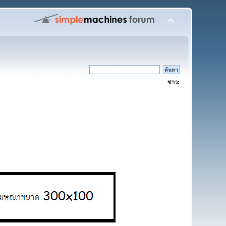
ข่าว: