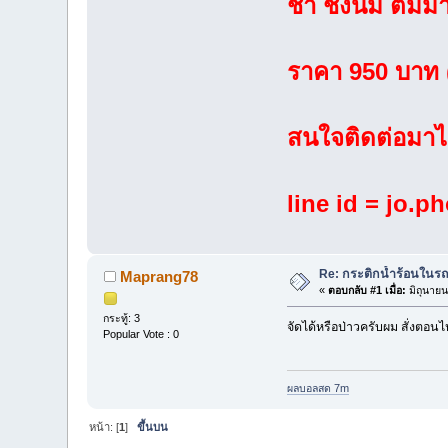
ชา ชงนม ต้มม่า
ราคา 950 บาท (
สนใจติดต่อมาได
line id = jo.p
Re: กระติกน้ำร้อนในรถ
Maprang78
«
ตอบกลับ #1 เมื่อ:
มิถุนายน
กระทู้: 3
จัดได้หรือป่าวครับผม สั่งตอน
Popular Vote : 0
ผลบอลสด 7m
หน้า: [
1
]
ขึ้นบน