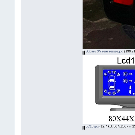
Subaru XV rear resize.jpg
(190.71 
LC13.jpg
(12.7 kB, 307x230 - ดู 23