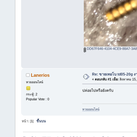
DD67F646-4104-4CE9-88A7-3A8
Re: ขายเทอโบ td05-20g ง
Lanerios
«
ตอบกลับ #1 เมื่อ:
สิงหาคม 15,
หวยออนไลน์
ปล่อยไปหรือยังครับ
กระทู้: 2
Popular Vote : 0
หวยออนไลน์
หน้า: [
1
]
ขึ้นบน