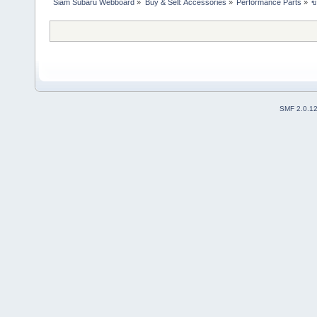
Siam Subaru Webboard
»
Buy & Sell: Accessories
»
Performance Parts
»
ข
SMF 2.0.1