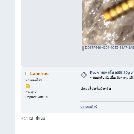
DD67F646-4104-4CE9-88A7-3A8
Re: ขายเทอโบ td05-20g ง
Lanerios
«
ตอบกลับ #1 เมื่อ:
สิงหาคม 15,
หวยออนไลน์
ปล่อยไปหรือยังครับ
กระทู้: 2
Popular Vote : 0
หวยออนไลน์
หน้า: [
1
]
ขึ้นบน