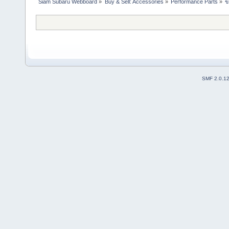
Siam Subaru Webboard
»
Buy & Sell: Accessories
»
Performance Parts
»
ข
SMF 2.0.1