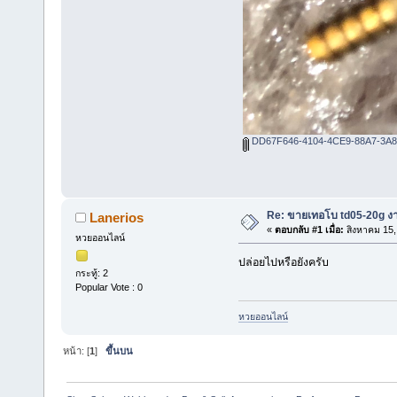
DD67F646-4104-4CE9-88A7-3A8
Re: ขายเทอโบ td05-20g ง
Lanerios
«
ตอบกลับ #1 เมื่อ:
สิงหาคม 15,
หวยออนไลน์
ปล่อยไปหรือยังครับ
กระทู้: 2
Popular Vote : 0
หวยออนไลน์
หน้า: [
1
]
ขึ้นบน