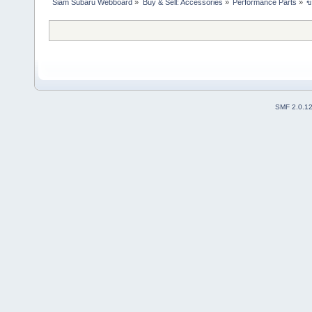
Siam Subaru Webboard
»
Buy & Sell: Accessories
»
Performance Parts
»
ข
SMF 2.0.1