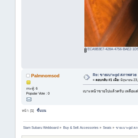
ECA9B3E7-428A-4756-BAE2-1D5
Re: ขายเบาะgd สภาพสวย
Palmnomsod
«
ตอบกลับ #1 เมื่อ:
มิถุนายน 23
กระทู้: 6
เบาะหน้าขายไปแล้วครับ เหลือแต่
Popular Vote : 0
หน้า: [
1
]
ขึ้นบน
Siam Subaru Webboard
»
Buy & Sell: Accessories
»
Seats
»
ขายเบาะgd ส