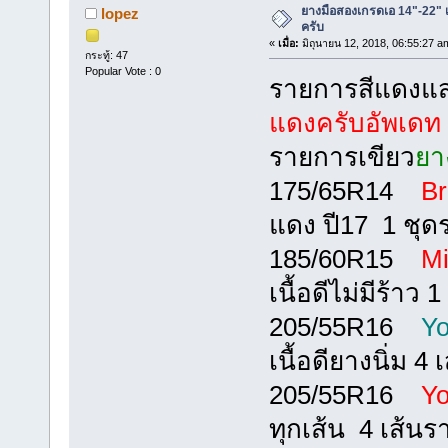
ยางมือสองเกรดเอ 14"-22" เข
lopez
ครับ
«
เมื่อ:
มิถุนายน 12, 2018, 06:55:27 a
กระทู้: 47
Popular Vote : 0
รายการสีแดงแ
แดงครับอัพเดท 1
รายการเขียว
ยา
175/65R14
Br
แดง ปี17 1 ชุด
185/60R15
Mi
เนื้อดีไม่มีร้าว
205/55R16
Y
เนื้อดียางนิ่ม 4
205/55R16
Yo
ทุกเส้น 4 เส้นร