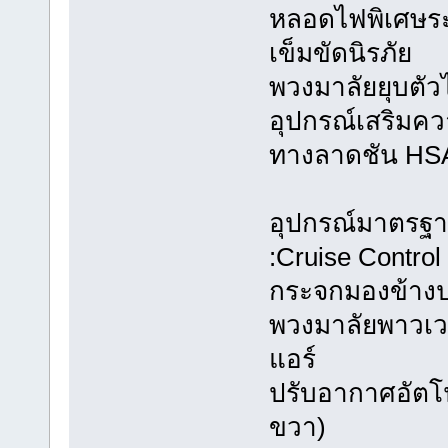
หลอดไฟพิเศษระ
เข็มขัดนิรภัย
พวงมาลัยยุบตัวไ
อุปกรณ์เสริมค
ทางลาดชัน HS
อุปกรณ์มาตรฐ
:Cruise Control
กระจกมองข้างป
พวงมาลัยพาวเว
แอร์
ปรับอากาศอัตโน
ขวา)