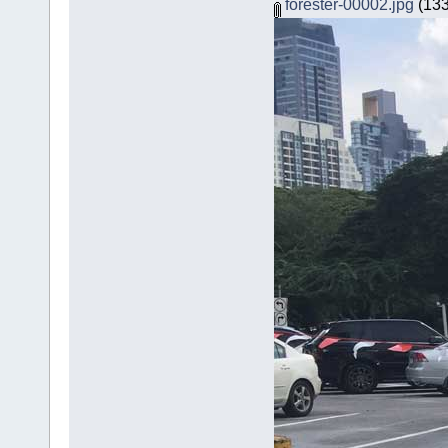
forester-00002.jpg
(133