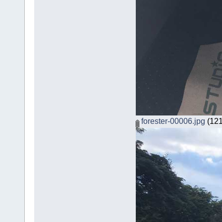
forester-00006.jpg
(121