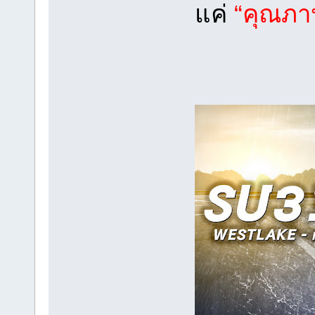
แค่
“คุณภา