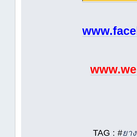
www.face
www.wes
TAG :
#
ยาง