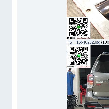
S__15540232.jpg
(100.