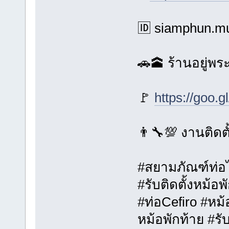
🆔 siamphun.mu
🚗🕋 ร้านอยู่พ
🚩
https://goo.
👨‍🔧💯 งานติดต
#สยามภัณฑ์ท่อ
#รับติดตั้งหม้อ
#ท่อCefiro #หม้
หม้อพักท้าย #รับ