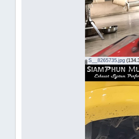
S__8265735.jpg
(134.3