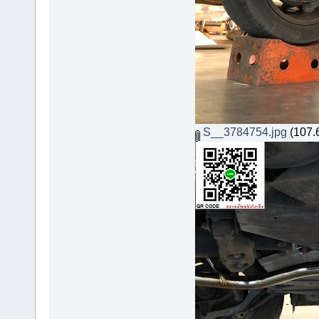
S__3784754.jpg
(107.6