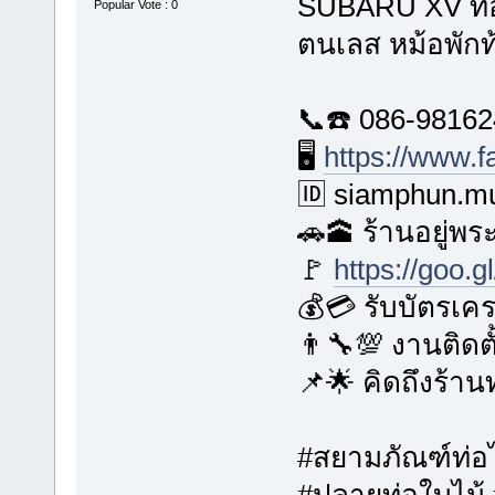
SUBARU XV ท่อ
Popular Vote : 0
ตนเลส หม้อพัก
📞☎️ 086-9816
🖥️
https://www.
🆔 siamphun.mu
🚗🕋 ร้านอยู่พ
🚩
https://goo.
💰💳 รับบัตรเค
👨‍🔧💯 งานติดต
📌🌟 คิดถึงร้าน
#สยามภัณฑ์ท่
#ปลายท่อใบไม้