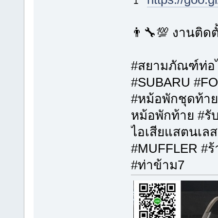
👨‍🔧💯 งานติดต
#สยามภัณฑ์ท่อไ
#SUBARU #F
#หม้อพักชุดท้า
หม้อพักท้าย #รับ
ไอเสียแสตนเลส
#MUFFLER #ร้า
#ท่าข้าม7