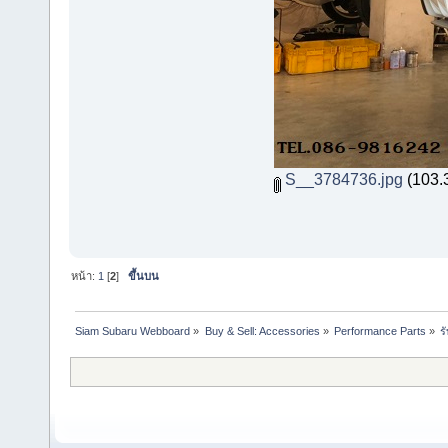
S__3784736.jpg
(103.3
หน้า:
1
[
2
]
ขึ้นบน
Siam Subaru Webboard
»
Buy & Sell: Accessories
»
Performance Parts
»
ร