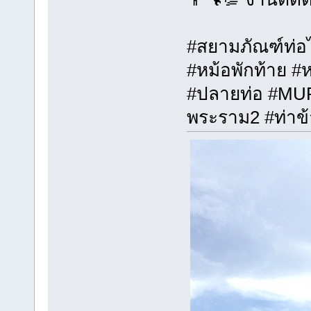
#สยามภัณฑ์ท่อไ
#หม้อพักท้าย #
#ปลายท่อ #MUFF
พระราม2 #ท่าข