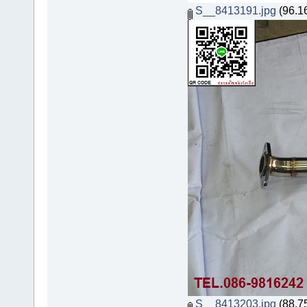
S__8413191.jpg
(96.16
S__8413203.jpg
(88.75