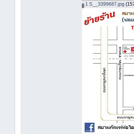
1 S__3399687.jpg
(157