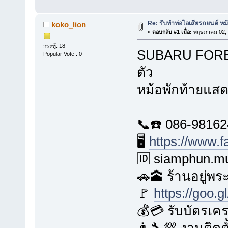
Re: รับทำท่อไอเสียรถยนต์ ห
koko_lion
«
ตอบกลับ #1 เมื่อ:
พฤษภาคม 02, 
กระทู้: 18
SUBARU FORES
Popular Vote : 0
ตัว
หม้อพักท้ายแส
📞☎️ 086-9816
🖥️
https://www.
🆔 siamphun.mu
🚗🕋 ร้านอยู่พ
🚩
https://goo.
💰💳 รับบัตรเค
👨‍🔧💯 งานติดต