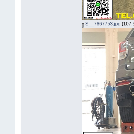
S__7667753.jpg
(107.5