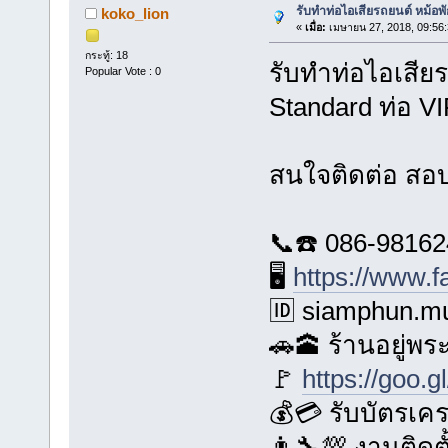
รับทำท่อไอเสียรถยนต์ หม้
koko_lion
«
เมื่อ:
เมษายน 27, 2018, 09:56
กระทู้: 18
รับทำท่อไอเสียร
Popular Vote : 0
Standard ท่อ VI
สนใจติดต่อ สอ
📞☎️ 086-9816
🖥️
https://www.
🆔 siamphun.mu
🚗🕋 ร้านอยู่พ
🚩
https://goo.
💰💳 รับบัตรเค
👨‍🔧💯 งานติดต