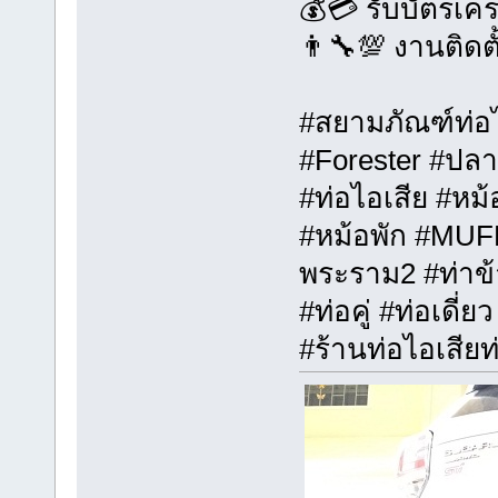
💰💳 รับบัตรเค
👨‍🔧💯 งานติดต
#สยามภัณฑ์ท่อไ
#Forester #ปลา
#ท่อไอเสีย #หม
#หม้อพัก #MUFF
พระราม2 #ท่าข้า
#ท่อคู่ #ท่อเดี่ย
#ร้านท่อไอเสียท