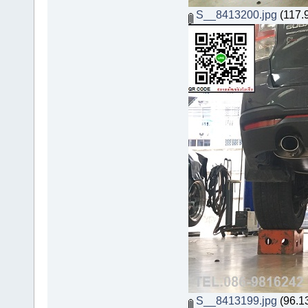
S__8413200.jpg
(117.9
S__8413199.jpg
(96.13