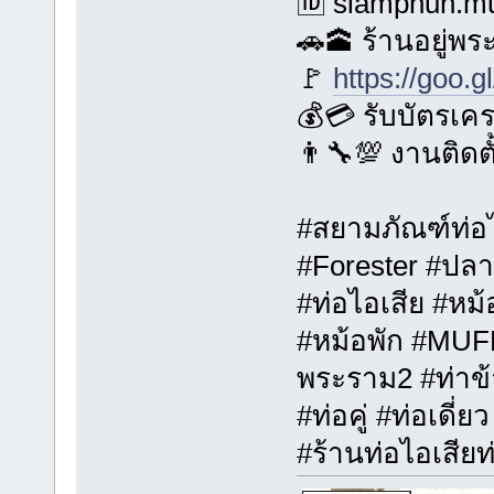
🆔 siamphun.mu
🚗🕋 ร้านอยู่พ
🚩
https://goo.
💰💳 รับบัตรเค
👨‍🔧💯 งานติดต
#สยามภัณฑ์ท่อไ
#Forester #ปลา
#ท่อไอเสีย #หม
#หม้อพัก #MUFF
พระราม2 #ท่าข้า
#ท่อคู่ #ท่อเดี่ย
#ร้านท่อไอเสียท