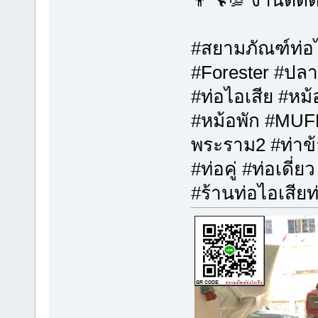
#สยามภัณฑ์ท่อไ
#Forester #ปลา
#ท่อไอเสีย #หม
#หม้อพัก #MUFF
พระราม2 #ท่าข้า
#ท่อคู่ #ท่อเดี่ย
#ร้านท่อไอเสียท