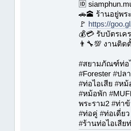
🆔 siamphun.mu
🚗🕋 ร้านอยู่พ
🚩
https://goo.
💰💳 รับบัตรเค
👨‍🔧💯 งานติดต
#สยามภัณฑ์ท่อไ
#Forester #ปลา
#ท่อไอเสีย #หม
#หม้อพัก #MUFF
พระราม2 #ท่าข้า
#ท่อคู่ #ท่อเดี่ย
#ร้านท่อไอเสียท