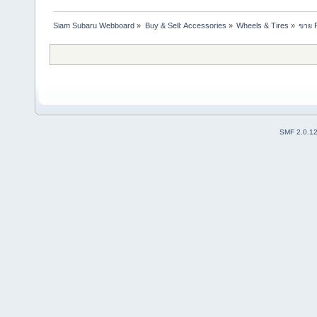
Siam Subaru Webboard
»
Buy & Sell: Accessories
»
Wheels & Tires
»
ขาย 
SMF 2.0.1