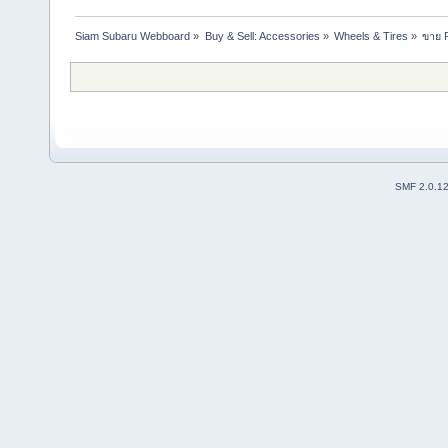
Siam Subaru Webboard
»
Buy & Sell: Accessories
»
Wheels & Tires
»
ขาย 
SMF 2.0.1