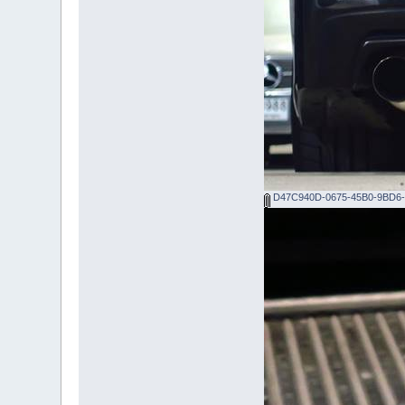
D47C940D-0675-45B0-9BD6-