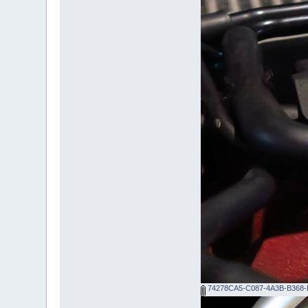
74278CA5-C087-4A3B-B368-