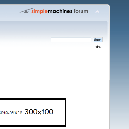
ข่าว: