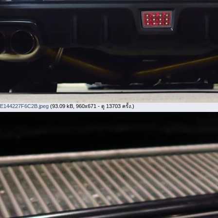
E144227F6C2B.jpeg
(93.09 kB, 960x671 - ดู 13703 ครั้ง.)