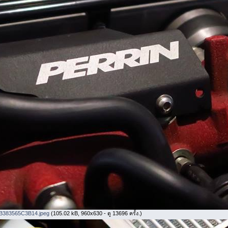
B383565C3B14.jpeg
(105.02 kB, 960x630 - ดู 13696 ครั้ง.)