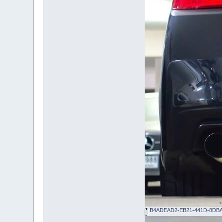
B4ADEAD2-EB21-441D-8DBA-