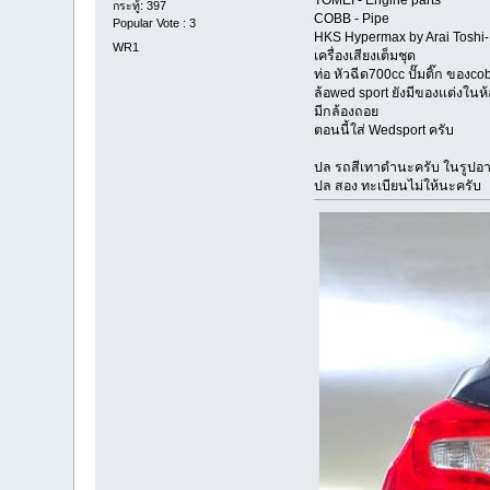
กระทู้: 397
COBB - Pipe
Popular Vote : 3
HKS Hypermax by Arai Toshi
WR1
เครื่องเสียงเต็มชุด
ท่อ หัวฉีด700cc ปั๊มติ๊ก ของc
ล้อwed sport ยังมีของแต่งในห้อ
มีกล้องถอย
ตอนนี้ใส่ Wedsport ครับ
ปล รถสีเทาดำนะครับ ในรูปอ
ปล สอง ทะเบียนไม่ให้นะครับ