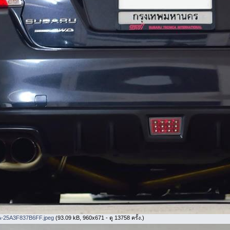
25A3F837B6FF.jpeg
(93.09 kB, 960x671 - ดู 13758 ครั้ง.)