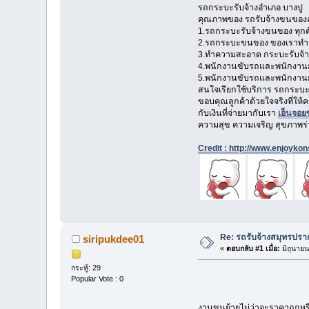
รถกระบะรับจ้างอำเภอ บางปู
คุณภาพของ รถรับจ้างขนของสม
1.รถกระบะรับจ้างขนของ ทุกค
2.รถกระบะขนของ ของเราทำกา
3.ทำความสะอาด กระบะรับจ้างส
4.พนักงานขับรถและพนักงานย
5.พนักงานขับรถและพนักงานยกข
สนใจเรียกใช้บริการ รถกระบะร
ขอบคุณลูกค้าด้วยใจจริงที่ให้
กับเงินที่จ่ายมากับเรา
เอ็นจอย
ความสุข ความเจริญ สุขภาพร
Credit : http://www.enjoyko
Re: รถรับจ้างสมุทรปราก
siripukdee01
«
ตอบกลับ #1 เมื่อ:
มิถุนายน
กระทู้: 29
Popular Vote : 0
งานขนย้ายไม่ว่าจะราคาถูกหรื