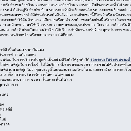
ะรับจ้างขนย้ายบ้าน รถกระบะขนของย้ายบ้าน รถกระบะรับจ้างขนของทั่วไป รถกระบ
อง รถ 4 ล้อใหญ่รับจ้างย้ายบ้าน รถกระบะรับจ้างย้ายคอนโด รถกระบะขนย้ายหอพัก และ
่มีคนยกของมาช่วย ทำให้ท่านต้องรอตัดสินใจว่าจะขนย้ายช่วงนี้ดีไหม? หรือ พนักง
อาจจะทำให้สินค้าของเราเสียหายหรือเปล่า เราต้องขอแจ้งอย่างนี้ครับว่า เอ็นจอยขนส
ไม่ทราบ แต่ถ้าหากว่ามาใช้บริการ รถกระบะขนของสมุทรปราการ กับเราเรากล้าการันตี
 เรากล้ารับประกันค่ะ สนใจเรียกใช้บริการกับทีมาน รถรับจ้างสมุทรปราการ ของเรา
ขอราคาขนย้ายฟรีๆ หรือจะต่อรองราคาได้ที่เบอร์
รที่ดี เป็นกันเอง ราคาไม่แพง
งใจในการทำงานด้วยนะคะ
พร้อม ในการบริการกับลูกค้าเป็นอย่างดีจึงทำให้ลูกค้าได้
รถกระบะรับจ้างขนของทั่
กล้ท่านที่สุดในการวิ่งเข้าไปให้บริการ ซึ่งรถขนของของเรากระจายไปทั่วประเทศไทย จึ
ล้พื้นที่ท่านมากที่สุด ไม่ว่าคุณจะอยู่ที่ไหนของประเทศไทยก็ตาม และเรายังสามารถแก้ไ
ไร เราก็สามารถบริหารจัดการให้ท่านได้ทุกอย่าง
นของสมุทรปราการ ของเราในแต่ละพื้นที่ได้แก่
มุทรปราการ
ระแดง
ธง
รเจดีย์
ท
ใหม่
า-ตราด