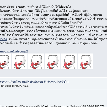
ุทรปราการ ของเราทุกคันจะทำให้ท่านมั่นใจได้อย่างไร
ันของเรามีการเช็คสภาพรถให้อยู่ในสภาพที่พร้อมใช้งานอยู่ตลอดเวลา
รเข้าตรวจเช็คระยะไมล์ตามโปรแกรมของศูนย์ให้บริการด้วยช่างผู้ชำนาญงาน
่งของทั่วไปสมุทรปราการ ทุกวันทั้งก่อนเริ่มงานและหลังจากเสร็จงานรับจ้างขนของท
กสินค้า มีความชำนาญงานและมีประสบการณ์ ใจเย็น อัธยาศัยดี
อง ไม่มีการดื่มเหล้าและแอลกอฮอล์ทุกชนิด ที่จะก่อให้เกิดความเสี่ยงต่อการทำงา
ับจ้างจังหวัดสมุทรปราการ ได้ที่เบอร์ 094-3785676 คุณจอย กับทีมงานรถกระบะรับจ
ความไว้วางใจเข้ามาใช้บริการ รถรับจ้างของเราตลอดระยะเวลากว่า 10 ปี ทุกงานรับจ้าง
ขนส่ง
เราเน้นงานที่ออกมาคุณภาพดีแต่ราคาไม่แพง มีความเป็นกันเอง และใส่ใจทุกราย
่างกายแข็งแรง ร่ำรวยๆ ตลอดปีและตลอดไป ทุกคนด้วยนะคะ ขอบคุณ มากค่ะ
nsong.com/category/7
าร -ขนย้ายบ้าน หอพัก สำนักงาน รับจ้างขนย้ายทั่วไป
 12, 2018, 09:15:27 am »
อราคาแพง เราก็มีการต่อรองกันได้ บริการดีราคาถูกสนใจติดต่อได้ที่ 094-3785676