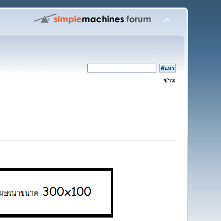
ข่าว: