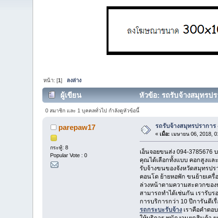
หน้า: [
1
]
ลงล่าง
ผู้เขียน
หัวข้อ: รถรับจ้างสมุทรปร
0 สมาชิก และ 1 บุคคลทั่วไป กำลังดูหัวข้อนี้
รถรับจ้างสมุทรปราการ -
parepaw17
«
เมื่อ:
เมษายน 06, 2018, 0
กระทู้: 8
เอ็นจอยขนส่ง 094-3785676 
Popular Vote : 0
คุณได้เลือกทั้งแบบ คอกสูงและ
รับจ้างขนของจังหวัดสมุทรป
คอนโด ย้ายหอพัก ขนย้ายเครื
ล่วงหน้าตามความสะดวกของท่าน
สามารถทำได้เช่นกัน เรารับ
การบริการกว่า 10 ปีการันตีเ
รถกระบะรับจ้าง
เราคือคำตอบทุ
ให้บริการ พนักงานยกสินค้า ย