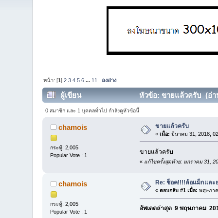
หน้า: [
1
]
2
3
4
5
6
...
11
ลงล่าง
ผู้เขียน
หัวข้อ: ขายแล้วครับ (อ่าน
0 สมาชิก และ 1 บุคคลทั่วไป กำลังดูหัวข้อนี้
ขายแล้วครับ
chamois
«
เมื่อ:
มีนาคม 31, 2018, 0
กระทู้: 2,005
ขายแล้วครับ
Popular Vote : 1
«
แก้ไขครั้งสุดท้าย: มกราคม 31, 
Re: ช็อค!!!!ล้อเเม็กแ
chamois
«
ตอบกลับ #1 เมื่อ:
พฤษภาคม
กระทู้: 2,005
อัพเดตล่าสุด 9 พฤษภาคม 201
Popular Vote : 1