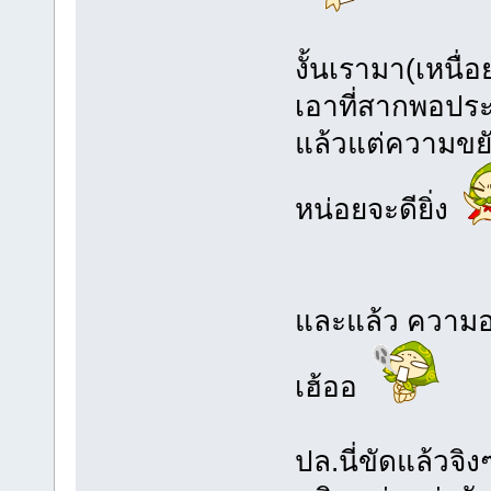
งั้นเรามา(เหนื
เอาที่สากพอประ
แล้วแต่ความขย
หน่อยจะดียิ่ง
และแล้ว ความอ
เฮ้ออ
ปล.นี่ขัดแล้วจ