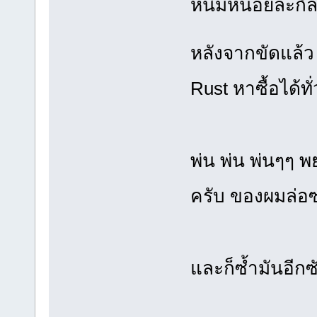
หนิมหน่อยล่ะกั
หลังจากขัดแล้ว 
Rust หาซื้อได้
พ่น พ่น พ่นๆๆ
ครับ ของผมล่อซ
และก็ซ้ำมันอีก