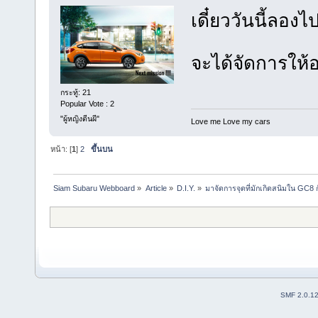
เดี๋ยววันนี้ลอง
จะได้จัดการให้
กระทู้: 21
Popular Vote : 2
"ผู้หญิงตีนผี"
Love me Love my cars
หน้า: [
1
]
2
ขึ้นบน
Siam Subaru Webboard
»
Article
»
D.I.Y.
»
มาจัดการจุดที่มักเกิดสนิมใน GC8 
SMF 2.0.1