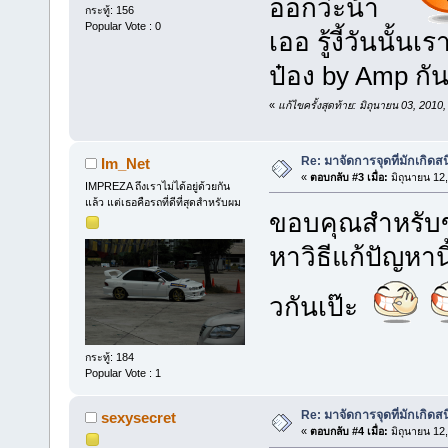
ออกว่ะน้า
กระทู้: 156
Popular Vote : 0
เออ รู้งี้วันนั้
ป๋อง by Amp กั
«
แก้ไขครั้งสุดท้าย: มิถุนายน 03, 2
Re: มาจัดการจุดที่มักเกิด
Im_Net
«
ตอบกลับ #3 เมื่อ:
มิถุนายน 12
IMPREZA ถึงเราไม่ได้อยู่ด้วยกัน
แล้ว แต่เธอคือรถที่ดีที่สุดสำหรับผม
ขอบคุณสำหรับข
หาวิธีแก้ปัญหาน
วกันเป๊ะ
กระทู้: 184
Popular Vote : 1
Re: มาจัดการจุดที่มักเกิด
sexysecret
«
ตอบกลับ #4 เมื่อ:
มิถุนายน 12