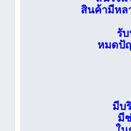
สินค้ามีหล
รับ
หมดปัญ
มีบ
มี
ในก