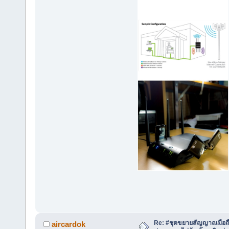
Re: #ชุดขยายสัญญาณมือถือ 
aircardok