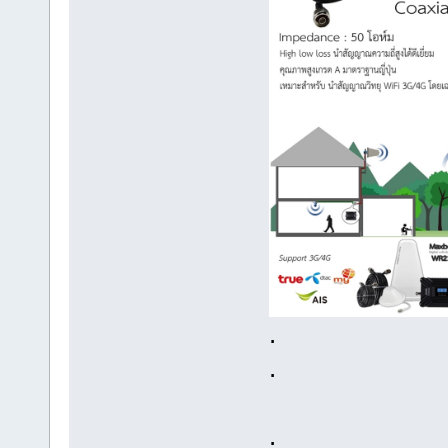
.
.
.