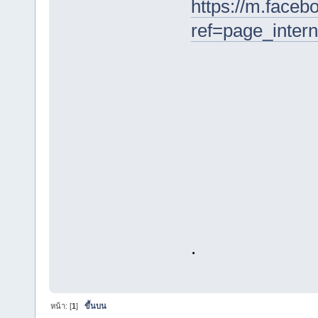
https://m.faceb
ref=page_inter
.
หน้า: [
1
]
ขึ้นบน