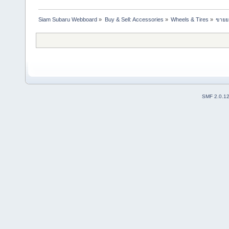
Siam Subaru Webboard
»
Buy & Sell: Accessories
»
Wheels & Tires
»
ขายยา
SMF 2.0.1