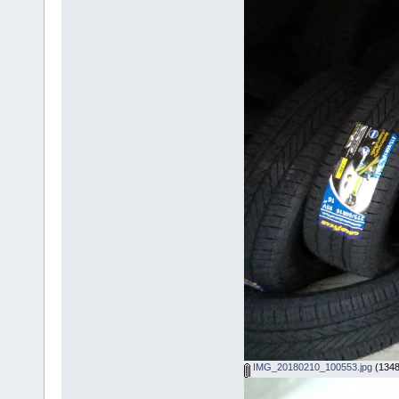
IMG_20180210_100553.jpg
(1348.