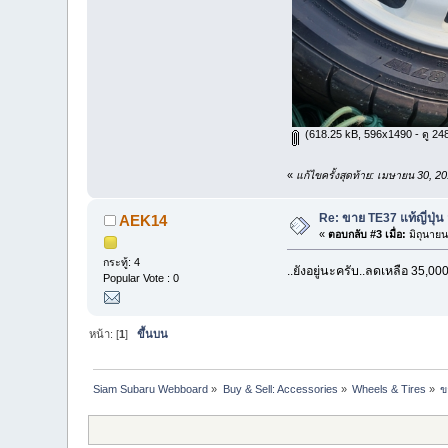
(618.25 kB, 596x1490 - ดู 2486
«
แก้ไขครั้งสุดท้าย: เมษายน 30, 
Re: ขาย TE37 แท้ญี่ปุ่
AEK14
«
ตอบกลับ #3 เมื่อ:
มิถุนายน
กระทู้: 4
..ยังอยู่นะครับ..ลดเหลือ 35,000
Popular Vote : 0
หน้า: [
1
]
ขึ้นบน
Siam Subaru Webboard
»
Buy & Sell: Accessories
»
Wheels & Tires
»
ข