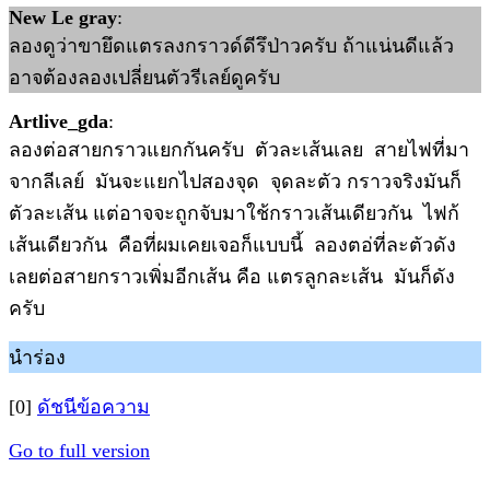
New Le gray
:
ลองดูว่าขายึดแตรลงกราวด์ดีรึป่าวครับ ถ้าแน่นดีแล้ว
อาจต้องลองเปลี่ยนตัวรีเลย์ดูครับ
Artlive_gda
:
ลองต่อสายกราวแยกกันครับ ตัวละเส้นเลย สายไฟที่มา
จากลีเลย์ มันจะแยกไปสองจุด จุดละตัว กราวจริงมันก็
ตัวละเส้น แต่อาจจะถูกจับมาใช้กราวเส้นเดียวกัน ไฟก้
เส้นเดียวกัน คือที่ผมเคยเจอก็แบบนี้ ลองตอ่ที่ละตัวดัง
เลยต่อสายกราวเพิ่มอีกเส้น คือ แตรลูกละเส้น มันก็ดัง
ครับ
นำร่อง
[0]
ดัชนีข้อความ
Go to full version