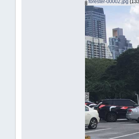
forester-00002.jpg
(133