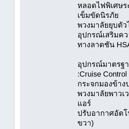
หลอดไฟพิเศษระ
เข็มขัดนิรภัย
พวงมาลัยยุบตัวไ
อุปกรณ์เสริมค
ทางลาดชัน HS
อุปกรณ์มาตรฐ
:Cruise Control
กระจกมองข้างป
พวงมาลัยพาวเว
แอร์
ปรับอากาศอัตโน
ขวา)