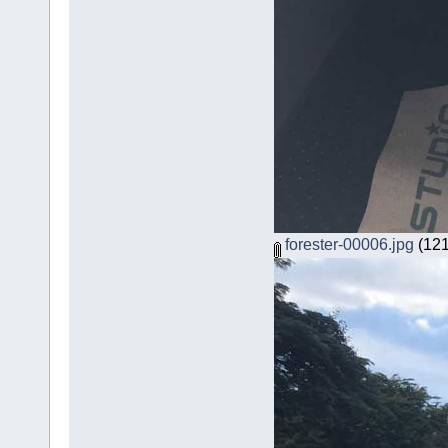
forester-00006.jpg
(121