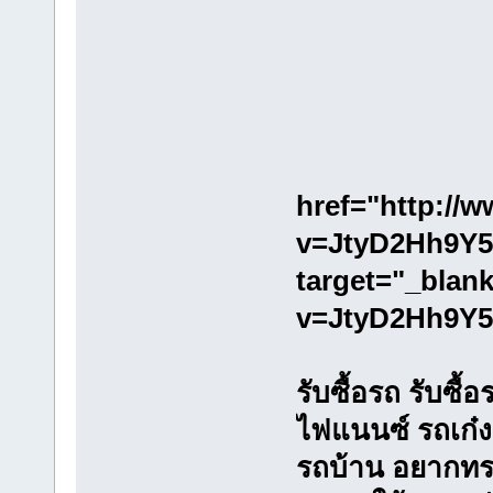
href="http://
v=JtyD2Hh9Y5
target="_blan
v=JtyD2Hh9Y5
รับซื้อรถ รับซื้
ไฟแนนซ์ รถเก๋ง 
รถบ้าน อยากทร