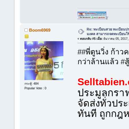
[/
Re: ทะเบียนสวย ทะเบียนป
Boom6969
มงคล สามารถจดทะเบียนใช
«
ตอบกลับ #5 เมื่อ:
ธันวาคม 05, 2017,
##พี่ตูนวิ่ง ก้า
กว่าล้านแล้ว #สู้
Selltabien
กระทู้: 484
Popular Vote : 0
ประมูลกรา
จัดส่งทั่วป
ทันที ถูกก