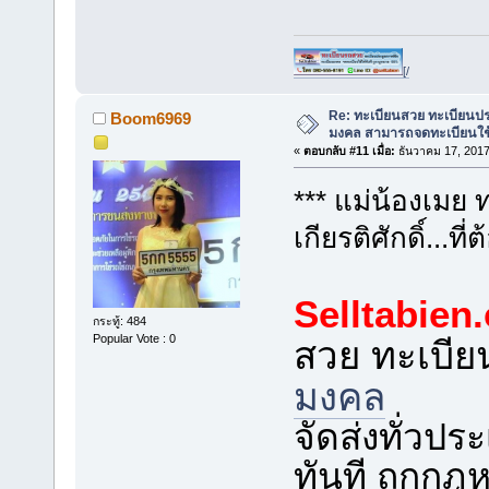
[/
Re: ทะเบียนสวย ทะเบียนป
Boom6969
มงคล สามารถจดทะเบียนใช
«
ตอบกลับ #11 เมื่อ:
ธันวาคม 17, 2017
*** แม่น้องเม
เกียรติศักดิ์...ท
Selltabien
กระทู้: 484
Popular Vote : 0
สวย ทะเบี
มงคล
จัดส่งทั่วป
ทันที ถูกก