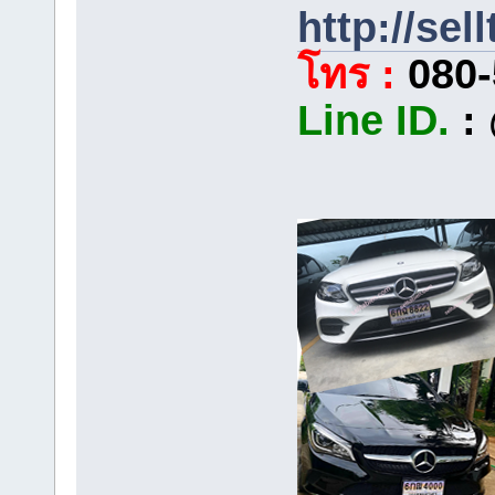
http://sel
โทร :
080-
Line ID.
: 