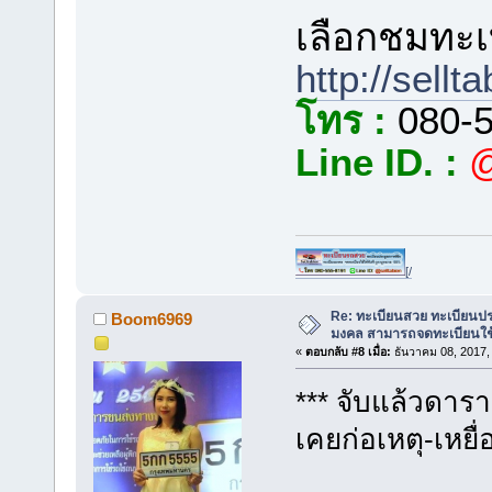
เลือกชมทะเบ
http://sellt
โทร :
080-5
Line ID. :
@
[/
Re: ทะเบียนสวย ทะเบียนป
Boom6969
มงคล สามารถจดทะเบียนใช
«
ตอบกลับ #8 เมื่อ:
ธันวาคม 08, 2017,
*** จับแล้วดารา
เคยก่อเหตุ-เหยื