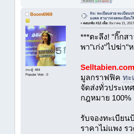
[/
Re: ทะเบียนสวย ทะเบียนป
Boom6969
มงคล สามารถจดทะเบียนใช
«
ตอบกลับ #12 เมื่อ:
ธันวาคม 21, 2017
***ตะลึง! "กิ๊กส
พา"เก่ง"ไปฆ่า"
Selltabien.co
กระทู้: 484
Popular Vote : 0
มูลกราฟฟิค
ทะ
จัดส่งทั่วประเท
กฎหมาย 100%
รับจองทะเบียน
ราคาไม่แพง รวดเ