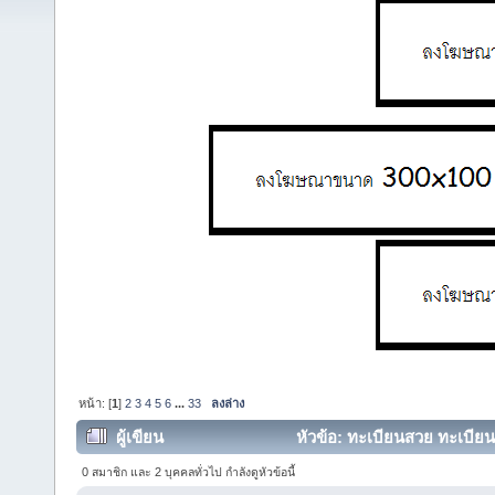
หน้า: [
1
]
2
3
4
5
6
...
33
ลงล่าง
ผู้เขียน
หัวข้อ: ทะเบียนสวย ทะเบี
100% (อ่าน 125985 ครั้ง)
0 สมาชิก และ 2 บุคคลทั่วไป กำลังดูหัวข้อนี้