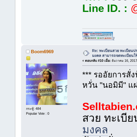
Line ID. :
@
[/
Re: ทะเบียนสวย ทะเบียนป
Boom6969
มงคล สามารถจดทะเบียนใช
«
ตอบกลับ #10 เมื่อ:
ธันวาคม 16, 2017
*** รออัยการสั่ง
หวั่น "นอมิมี" 
Selltabien
กระทู้: 484
Popular Vote : 0
สวย ทะเบี
มงคล