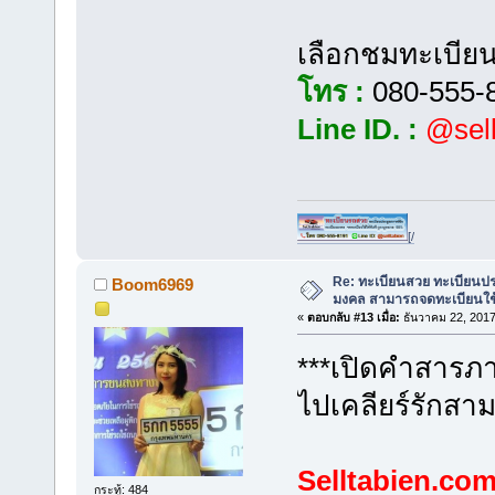
เลือกชมทะเบียนร
โทร :
080-555-
Line ID. :
@sell
[/
Re: ทะเบียนสวย ทะเบียนป
Boom6969
มงคล สามารถจดทะเบียนใช
«
ตอบกลับ #13 เมื่อ:
ธันวาคม 22, 2017
***เปิดคำสารภาพ
ไปเคลียร์รักสา
Selltabien.co
กระทู้: 484