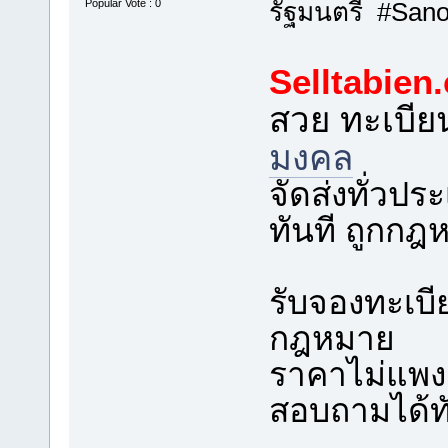
Popular Vote : 0
รัฐมนตรี #San
Selltabien
สวย ทะเบี
มงคล
จัดส่งทั่วป
ทันที ถูกก
รับจองทะเบ
กฎหมาย
ราคาไม่แพง ร
สอบถามได้ทั