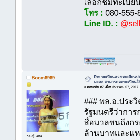
เลือกชมทะเบียนร
โทร :
080-555-
Line ID. :
@sell
[/
Re: ทะเบียนสวย ทะเบียนป
Boom6969
มงคล สามารถจดทะเบียนใช
«
ตอบกลับ #7 เมื่อ:
ธันวาคม 07, 2017,
### พล.อ.ประวิ
รัฐมนตรีว่าก
สื่อมวลชนถึงก
ล้านบาทและแหว
กระทู้: 484