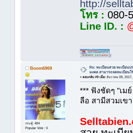
http://sellt
โทร :
080-5
Line ID. :
@
[/
Re: ทะเบียนสวย ทะเบียนป
Boom6969
มงคล สามารถจดทะเบียนใช
«
ตอบกลับ #9 เมื่อ:
ธันวาคม 09, 2017,
*** ฟังชัดๆ "เมย
ลือ สามีสวมเขา
Selltabien
กระทู้: 484
Popular Vote : 0
สวย ทะเบี