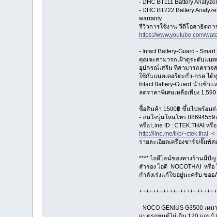
- DHC BT111 Battery Analyze
- DHC BT222 Battery Analyzer
warranty
รีวิวการใช้งาน วีดีโอสาธิต
https://www.youtube.com/w
- Intact Battery-Guard - Sma
คุณจะสามารถเฝ้าดูระดับแบตเตอร
อุปกรณ์เสริม ที่สามารถตรวจ
ใช้กับแบตเตอรี่ตะกั่ว-กรด ได้ท
Intact Battery-Guard นำเข้า
ลดราคาพิเศษเหลือเพียง 1,590 
ซื้อสินค้า 1500฿ ขึ้นไปพร้อมส่
- สนใจรุ่นใหนโทร 08694559
หรือ Line ID : CTEK.THAI หร
http://line.me/ti/p/~ctek.thai
<--
รายละเอียดเครื่องชาร์จ/จั๊มพ์สต
**** ไอดีไลน์ของทางร้านมีปั
สำรอง ไอดี NOCOTHAI หรือ 
กำลังเร่งแก้ใขอยู่นะครับ ขออภ
+++++++++++++++++++++++
- NOCO GENIUS G3500 เหมาะที
แบตรถยนต์ไม่เกิน 120 แอมป์ G