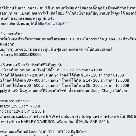
าใช้งานรึปล่าว เวลาจะ ขับ/ใช้ แบตหมดใช่มั้ย ถ้าใช่ลองคลิ๊กดูครับ มีของดีสำหรับรถ
ดนานจน แบตหมด/สตาร์ทไม่ติดใช่มั้ย ถ้าใช่สิ่งนี้ช่วยแก้ปัญหาแบตให้คุณใด้ ลองคลิ
ับ สินค้าพร้อมส่ง ems ฟรีทุกชิ้นครับ
ายละเอียดทั้งหมดดูใด้ที่
http://bit.ly/1vlpE41
.2 จากอเมริกา
ยการเพิ่มโหมดสำหรับชาร์จแบตเตอรี่ lithium / โปรแกรมในการชาร์จ (Can-Bus) สำหร
แผ่นธาตุ
ารดูแลที่ช่วยถนอม กระตุ้น ฟื้นฟูแบตและคืนสภาพให้กับแบตเตอรี่
วย ในรุ่น G15000/G26000
S จากอเมริกา รับประกัน5ปีเต็มทุกรุ่น
 โวลต์ ขนาดเล็กและใหญ่ ได้ตั้งแต่ 1.2 - 120 ah ราคา 4190฿
ต์ ได้ตั้งแต่ 14 - 230 ah / แบต 24 โวลต์ ได้ตั้งแต่ 14 - 120 ah ราคา 6150฿
ลต์ ได้ตั้งแต่ 30 - 400 ah / แบต 24 โวลต์ ได้ตั้งแต่ 14 - 200 ah ราคา 13,600฿
ลต์ ได้ตั้งแต่ 50 - 500 ah / แบต 24 โวลต์ ได้ตั้งแต่ 25 - 250 ah ราคา 16,900฿
y สำหรับฟื้นฟูแบตเตอรี่ที่มีแรงดันไฟฟ้าต่ำ และโหมด Jump Charge ใด้ด้วย)
แสดงสถานะด้วย led
cator 12V 50 cm. 750 ฿
dicator 12V 1.5 m. 1,250 ฿
กับระบบ canbus สำหรับรถ BMW หรือ เสียบชาร์จกับที่จุดบุหรี่ สำหรับรถทั่วไป 950 
ยบชาร์จกับรถ HARLEY DAVIDSON หรือ รถอื่นๆที่ใช้แจ๊ค SAE 550 ฿
พแบตเตอรี่แบบดิจิตอล DHC BT111/BT222 มีคู่มือไทย