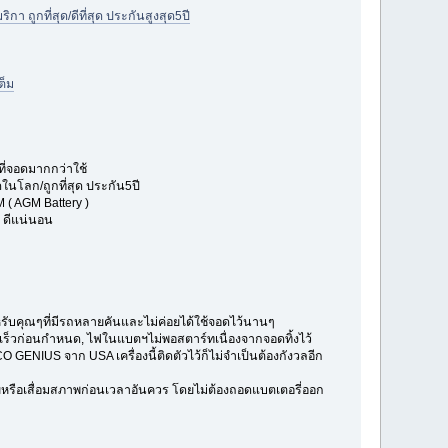
 ถูกที่สุด/ดีที่สุด ประกันสูงสุด5ปี
ต็ม
ที่จอดมากกว่าใช้
ดในโลก/ถูกที่สุด ประกัน5ปี
M ( AGM Battery )
บ ดีแน่นอน
หรับคุณๆที่มีรถหลายคันและไม่ค่อยได้ใช้จอดไว้นานๆ
มเร็วก่อนกำหนด, ไฟในแบตฯไม่พอสตาร์ทเนื่องจากจอดทิ้งไว้
GENIUS จาก USA เครื่องนี้ติดตัวไว้ก็ไม่จำเป็นต้องกังวลอีก
ยหรือเสื่อมสภาพก่อนเวลาอันควร โดยไม่ต้องถอดแบตเตอรี่ออก