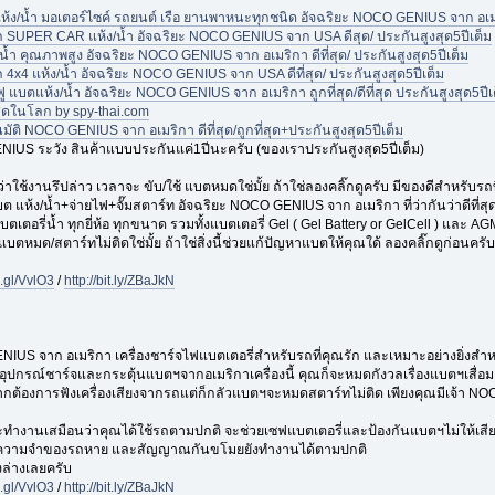
่ แห้ง/น้ำ มอเตอร์ไซค์ รถยนต์ เรือ ยานพาหนะทุกชนิด อัจฉริยะ NOCO GENIUS จาก อเมริกา
ตรถ SUPER CAR แห้ง/น้ำ อัจฉริยะ NOCO GENIUS จาก USA ดีสุด/ ประกันสูงสุด5ปีเต็ม
/น้ำ คุณภาพสูง อัจฉริยะ NOCO GENIUS จาก อเมริกา ดีที่สุด/ ประกันสูงสุด5ปีเต็ม
ถ 4x4 แห้ง/น้ำ อัจฉริยะ NOCO GENIUS จาก USA ดีที่สุด/ ประกันสูงสุด5ปีเต็ม
ฟู แบตแห้ง/น้ำ อัจฉริยะ NOCO GENIUS จาก อเมริกา ถูกที่สุด/ดีที่สุด ประกันสูงสุด5ปีเ
่สุดในโลก by spy-thai.com
นมัติ NOCO GENIUS จาก อเมริกา ดีที่สุด/ถูกที่สุด+ประกันสูงสุด5ปีเต็ม
ENIUS ระวัง สินค้าแบบประกันแค่1ปีนะครับ (ของเราประกันสูงสุด5ปีเต็ม)
าใช้งานรึปล่าว เวลาจะ ขับ/ใช้ แบตหมดใช่มั้ย ถ้าใช่ลองคลิ๊กดูครับ มีของดีสำหรับรถ
แบต แห้ง/น้ำ+จ่ายไฟ+จั๊มสตาร์ท อัจฉริยะ NOCO GENIUS จาก อเมริกา ที่ว่ากันว่าดีที่สุ
บตเตอรี่น้ำ ทุกยี่ห้อ ทุกขนาด รวมทั้งแบตเตอรี่ Gel ( Gel Battery or GelCell ) และ AG
ตหมด/สตาร์ทไม่ติดใช่มั้ย ถ้าใช่สิ่งนี้ช่วยแก้ปัญหาแบตให้คุณใด้ ลองคลิ๊กดูก่อนครั
o.gl/VvlO3
/
http://bit.ly/ZBaJkN
ENIUS จาก อเมริกา เครื่องชาร์จไฟแบตเตอรี่สำหรับรถที่คุณรัก และเหมาะอย่างยิ่งสำ
ุปกรณ์ชาร์จและกระตุ้นแบตฯจากอเมริกาเครื่องนี้ คุณก็จะหมดกังวลเรื่องแบตฯเสื่อ
กต้องการฟังเครื่องเสียงจากรถแต่ก็กลัวแบตฯจะหมดสตาร์ทไม่ติด เพียงคุณมีเจ้า NOCO 
จะทำงานเสมือนว่าคุณได้ใช้รถตามปกติ จะช่วยเซฟแบตเตอรี่และป้องกันแบตฯไม่ให้เสี
่วยความจำของรถหาย และสัญญาณกันขโมยยังทำงานได้ตามปกติ
างล่างเลยครับ
o.gl/VvlO3
/
http://bit.ly/ZBaJkN