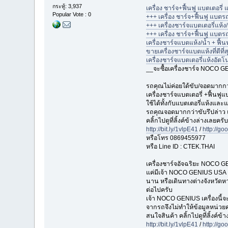
กระทู้: 3,937
เครื่อง ชาร์จ+ฟื้นฟู แบตเตอรี
Popular Vote : 0
+++ เครื่อง ชาร์จ+ฟื้นฟู แบ
+++ เครื่องชาร์จแบตเตอรี่แห้ง
+++ เครื่อง ชาร์จ+ฟื้นฟู แบตร
เครื่องชาร์จแบตแห้ง/น้ำ + ฟื้น
ขายเครื่องชาร์จแบตแห้งที่ดีที
เครื่องชาร์จแบตเตอรี่แห้งอัตโ
__จะซื้อเครื่องชาร์จ NOCO G
รถคุณไม่ค่อยใด้ขับ/จอดมากกว่
เครื่องชาร์จแบตเตอรี่ +ฟื้นฟู
ใช้ได้ทั้งกับแบตเตอรี่แห้งและแ
รถคุณจอดมากกว่าขับรึปล่าว แบ
คลิ้กไปดูที่ลิ้งค์ข้างล่างเลยครับ
http://bit.ly/1vlpE41
/
http://go
หรือโทร 0869455977
หรือ Line ID : CTEK.THAI
เครื่องชาร์จอัจฉริยะ NOCO G
แค่มีเจ้า NOCO GENIUS USA อ
นาน หรือเดินทางต่างจังหวัดหา
ต่อไปครับ
เจ้า NOCO GENIUS เครื่องนี้
จากรถจึงไม่ทำให้ข้อมูลหน
สนใจสินค้า คลิ้กไปดูที่ลิ้งค์ข้
http://bit.ly/1vlpE41
/
http://go