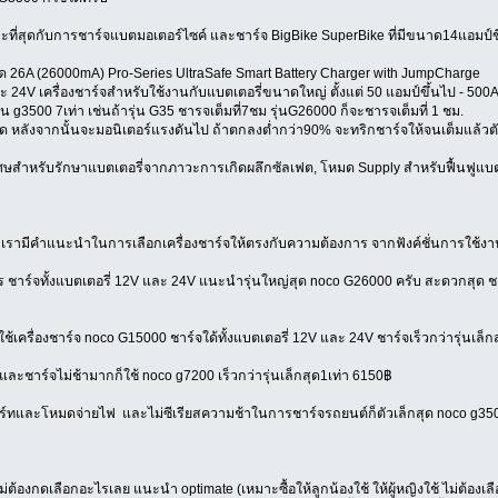
่สุดกับการชาร์จแบตมอเตอร์ไซค์ และชาร์จ BigBike SuperBike ที่มีขนาด14แอมป์ขึ
ุด 26A (26000mA) Pro-Series UltraSafe Smart Battery Charger with JumpCharge
 24V เครื่องชาร์จสำหรับใช้งานกับแบตเตอรี่ขนาดใหญ่ ตั้งแต่ 50 แอมป์ขึ้นไป - 500
น g3500 7เท่า เช่นถ้ารุ่น G35 ชารจเต็มที่7ชม รุ่นG26000 ก็จะชารจเต็มที่ 1 ชม.
ตัด หลังจากนั้นจะมอนิเตอร์แรงดันไป ถ้าตกลงต่ำกว่า90% จะทริกชาร์จให้จนเต็มแล้วตัด
ษสำหรับรักษาแบตเตอรี่จากภาวะการเกิดผลึกซัลเฟต, โหมด Supply สำหรับฟื้นฟูแบตเ
่ถูก เรามีคำแนะนำในการเลือกเครื่องชาร์จให้ตรงกับความต้องการ จากฟังค์ชั่นการใช้
การ ชาร์จทั้งแบตเตอรี่ 12V และ 24V แนะนำรุ่นใหญ่สุด noco G26000 ครับ สะดวกสุด ชา
จใช้เครื่องชาร์จ noco G15000 ชาร์จใด้ทั้งแบตเตอรี่ 12V และ 24V ชาร์จเร็วกว่ารุ่นเ
ท และชาร์จไม่ช้ามากก็ใช้ noco g7200 เร็วกว่ารุ่นเล็กสุด1เท่า 6150฿
๊มสตาร์ทและโหมดจ่ายไฟ และไม่ซีเรียสความช้าในการชาร์จรถยนต์ก็ตัวเล็กสุด noco g3
่ต้องกดเลือกอะไรเลย แนะนำ optimate (เหมาะซื้อให้ลูกน้องใช้ ให้ผู้หญิงใช้ ไม่ต้องเ