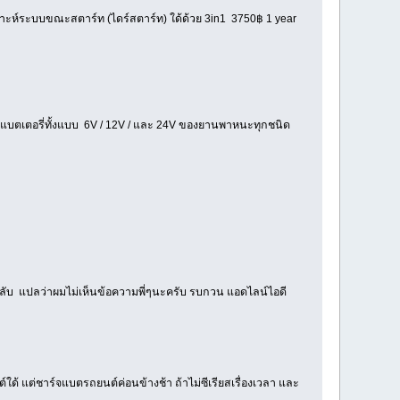
คราะห์ระบบขณะสตาร์ท (ไดร์สตาร์ท) ใด้ด้วย 3in1 3750฿ 1 year
บแบตเตอรี่ทั้งแบบ 6V / 12V / และ 24V ของยานพาหนะทุกชนิด
กลับ แปลว่าผมไม่เห็นข้อความพี่ๆนะครับ รบกวน แอดไลน์ไอดี
้ แต่ชาร์จแบตรถยนต์ค่อนข้างช้า ถ้าไม่ซีเรียสเรื่องเวลา และ