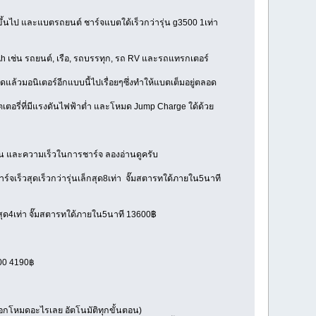
้นไป และแบตรถยนต์ ชาร์จแบตใด้เร็วกว่ารุ่น g3500 1เท่า
Ah เช่น รถยนต์, เรือ, รถบรรทุก, รถ RV และรถแทรกเตอร์
แล้วมอนิเตอร์อีกแบบนี้ไปเรื่อยๆซึ่งทำให้แบตเต็มอยู่ตลอด
ตอรี่ที่มีแรงดันไฟฟ้าต่ำ และโหมด Jump Charge ใด้ด้วย
งาน และความเร็วในการชาร์จ ลองอ่านดูครับ
ร์จเร็วสุดเร็วกว่ารุ่นเล็กสุด8เท่า จั๊มสตารทใด้ภายใน5นาที
ล็กสุด4เท่า จั๊มสตารทใด้ภายใน5นาที 13600฿
500 4190฿
ลือกโหมดอะไรเลย อัตโนมัติทุกขั้นตอน)