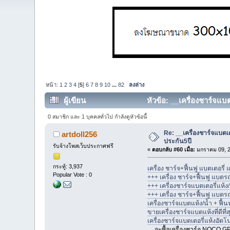
หน้า:
1
2
3
4
[
5
]
6
7
8
9
10
...
82
ลงล่าง
ผู้เขียน
หัวข้อ: __เครื่องชาร์จแบ
0 สมาชิก และ 1 บุคคลทั่วไป กำลังดูหัวข้อนี้
Re: __เครื่องชาร์จแบตเต
artdoll256
ประกัน5ปี
รับจ้างโพสเว็บประกาศฟรี
«
ตอบกลับ #60 เมื่อ:
มกราคม 09, 2
กระทู้: 3,937
เครื่อง ชาร์จ+ฟื้นฟู แบตเตอรี
Popular Vote : 0
+++ เครื่อง ชาร์จ+ฟื้นฟู แบ
+++ เครื่องชาร์จแบตเตอรี่แห้ง
+++ เครื่อง ชาร์จ+ฟื้นฟู แบตร
เครื่องชาร์จแบตแห้ง/น้ำ + ฟื้น
ขายเครื่องชาร์จแบตแห้งที่ดีที
เครื่องชาร์จแบตเตอรี่แห้งอัตโ
__จะซื้อเครื่องชาร์จ NOCO G