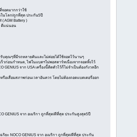
ที่จอดมากกว่าใช้
ดในโลก/ถูกที่สุด ประกัน5ปี
M ( AGM Battery )
บ ดีแน่นอน
หรับคุณๆที่มีรถหลายคันและไม่ค่อยได้ใช้จอดไว้นานๆ
มเร็วก่อนกำหนด, ไฟในแบตฯไม่พอสตาร์ทเนื่องจากจอดทิ้งไว้
GENIUS จาก USA เครื่องนี้ติดตัวไว้ก็ไม่จำเป็นต้องกังวลอีก
ยหรือเสื่อมสภาพก่อนเวลาอันควร โดยไม่ต้องถอดแบตเตอรี่ออก
O GENIUS จาก อเมริกา ถูกที่สุด/ดีที่สุด ประกันสูงสุด5ปี
จฉริยะ NOCO GENIUS จาก อเมริกา ถูกที่สุด/ดีที่สุด ประกัน