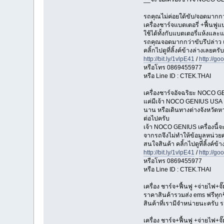
รถคุณไม่ค่อยใด้ขับ/จอดมากกว่
เครื่องชาร์จแบตเตอรี่ +ฟื้นฟู
ใช้ได้ทั้งกับแบตเตอรี่แห้งและแ
รถคุณจอดมากกว่าขับรึปล่าว แบ
คลิ้กไปดูที่ลิ้งค์ข้างล่างเลยครับ
http://bit.ly/1vlpE41
/
http://go
หรือโทร 0869455977
หรือ Line ID : CTEK.THAI
เครื่องชาร์จอัจฉริยะ NOCO G
แค่มีเจ้า NOCO GENIUS USA อ
นาน หรือเดินทางต่างจังหวัดหา
ต่อไปครับ
เจ้า NOCO GENIUS เครื่องนี้
จากรถจึงไม่ทำให้ข้อมูลหน
สนใจสินค้า คลิ้กไปดูที่ลิ้งค์ข้
http://bit.ly/1vlpE41
/
http://go
หรือโทร 0869455977
หรือ Line ID : CTEK.THAI
เครื่อง ชาร์จ+ฟื้นฟู +จ่ายไฟ+
ราคาสินค้ารวมส่ง ems ฟรีทุกช
สินค้าที่เรามีจำหน่ายนะครับ ร
เครื่อง ชาร์จ+ฟื้นฟู +จ่ายไฟ+