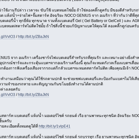
าใช้งานรึปล่าว เวลาจะ ขับ/ใช้ แบตหมดใช่มั้ย ถ้าใช่ลองคลิ๊กดูครับ มีของดีสำหรับรถ
แบต แห้ง/น้ำ+จ่ายไฟ+จั๊มสตาร์ท อัจฉริยะ NOCO GENIUS จาก อเมริกา ที่ว่ากันว่าดีที่สุ
บตเตอรี่น้ำ ทุกยี่ห้อ ทุกขนาด รวมทั้งแบตเตอรี่ Gel ( Gel Battery or GelCell ) และ AG
ตหมด/สตาร์ทไม่ติดใช่มั้ย ถ้าใช่สิ่งนี้ช่วยแก้ปัญหาแบตให้คุณใด้ ลองคลิ๊กดูก่อนครั
o.gl/VvlO3
/
http://bit.ly/ZBaJkN
ENIUS จาก อเมริกา เครื่องชาร์จไฟแบตเตอรี่สำหรับรถที่คุณรัก และเหมาะอย่างยิ่งสำ
ุปกรณ์ชาร์จและกระตุ้นแบตฯจากอเมริกาเครื่องนี้ คุณก็จะหมดกังวลเรื่องแบตฯเสื่อ
กต้องการฟังเครื่องเสียงจากรถแต่ก็กลัวแบตฯจะหมดสตาร์ทไม่ติด เพียงคุณมีเจ้า NOCO 
จะทำงานเสมือนว่าคุณได้ใช้รถตามปกติ จะช่วยเซฟแบตเตอรี่และป้องกันแบตฯไม่ให้เสี
่วยความจำของรถหาย และสัญญาณกันขโมยยังทำงานได้ตามปกติ
างล่างเลยครับ
o.gl/VvlO3
/
http://bit.ly/ZBaJkN
จั๊มสตาร์ท แบตเตอรี่ แห้ง/น้ำ มอเตอร์ไซค์ รถยนต์ เรือ ยานพาหนะทุกชนิด อัจฉริยะ NOC
ิ้นครับ
ายละเอียดทั้งหมดดูใด้ที่
http://bit.ly/1vlpE41
จั๊มสตาร์ท แบตเตอรี่ แห้ง/น้ำ มอเตอร์ไซค์ รถยนต์ รถบรรทุก เรือ ยานพาหนะทุกชนิด อั