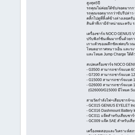
สูงสุด5ปี
รถคุณไม่ค่อยใด้ขับ/จอดมากกว่
รถคุณจอดมากกว่าขับรึปล่าว จอ
คลิ้กไปดูที่ลิ้งค์ข้างล่างเลยคร
สินค้าที่เรามีจำหน่ายนะครับ ร
เครื่องชาร์จ NOCO GENIUS V
ปรับฟังก์ชันเพิ่มมากขึ้นด้ว
เกาะตัวของผลึกซัลเฟตบริเวณ
โหมดอากาศหนาวเย็น และระบบก
และโหมด Jump Charge ใด้ด้
สเปคเครื่องชาร์จ NOCO GENIU
- G3500 สามารถชาร์จแบต 6/12
- G7200 สามารถชาร์จแบต 12โวล
- G15000 สามารถชาร์จแบต 12โว
- G26000 สามารถชาร์จแบต 12โว
(G26000/G15000 มีโหมด Suppl
สายวัดกำลังไฟ+เสียบชารจ์+
- GC015 GENIUS EYELET Indi
- GC016 Dashmount Battery In
- GC011 แจ๊คสำหรับเสียบชาร์จ
- GC009 แจ๊ค SAE สำหรับเสี
เครื่องทดสอบและวิเคราะห์สภา