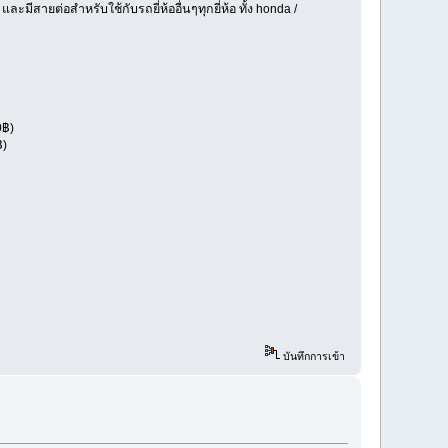
และมีสายต่อสำหรับใช้กับรถยี่ห้ออื่นๆทุกยี่ห้อ ทั้ง honda /
0฿)
฿)
บันทึกการเข้า