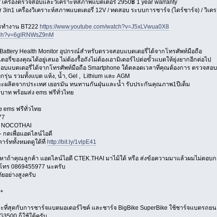
r เครื่องตรวจสอบและวิเคราะห์สภาพแบตเตอรี่ 2950฿ 1 year warranty
 3in1 เครื่องวิเคราะห์สภาพแบตเตอรี่ 12V / ทดสอบ ระบบการชาร์จ (ไดร์ชาร์จ) / วิเ
การทำงาน BT222
https://www.youtube.com/watch?v=J5xLVwua0X8
atch?v=6glRNWsZ9nM
rt Battery Health Monitor อุปกรณ์สำหรับตรวจสอบแบตเตอรี่ได้จากโทรศัพท์มือถือ
ี่ของคุณได้อยู่เสมอ ไม่ต้องรื้อถังไม่ต้องเอามิเตอร์ไปต่อขั้วแบตให้ยุ่งยากอีกต่อไป
สอบแบตเตอรี่ได้จากโทรศัพท์มือถือ Smartphone ใด้ตลอดเวลาที่คุณต้องการ ตรวจสอ
ุกรุ่น รวมทั้งแบต แห้ง, น้ำ, Gel , Lithium และ AGM
และผลิตจากประเทศ เยอรมัน ทนทานกันฝุ่นและน้ำ รับประกันคุณภาพ1ปีเต็ม
บาท พร้อมส่ง ems ฟรีทั่วไทย
ง ems ฟรีทั่วไทย
77
ือ NOCOTHAI
 กดเพื่อแอดไลน์ไอดี
าร์ททั้งหมดดูใด้ที่
http://bit.ly/1vlpE41
ญหาถ้าคุณลูกค้า แอดไลน์ไอดี CTEK.THAI มาไม้ใด้ หรือ ส่งข้อความมาแล้วผมไม่ตอบ
โทร 0869455977 นะครับ
ัยอย่างสูงครับ
+
่สุดกับการชาร์จแบตมอเตอร์ไซค์ และชาร์จ BigBike SuperBike ใช้ชาร์จแบตรถยนต์ใด
3500 ก็ใช้ใด้ครับ