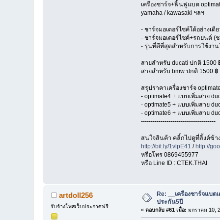
เครื่องชาร์จ+ฟื้นฟูแบต optimate
yamaha / kawasaki ฯลฯ
- ชาร์จมอเตอร์ไซค์ใด้อย่างเดี
- ชาร์จมอเตอร์ไซค์+รถยนต์ (ช
- รุ่นที่ดีที่สุดสำหรับการใ
สายสำหรับ ducati ปกติ 1500 ฿
สายสำหรับ bmw ปกติ 1500 ฿ /
สรุปราคาเครื่องชาร์จ optimat
- optimate4 + แบบเพิ่มสาย d
- optimate5 + แบบเพิ่มสาย d
- optimate6 + แบบเพิ่มสาย d
--------------------------------------
สนใจสินค้า คลิ้กไปดูที่ลิ้งค์ข้
http://bit.ly/1vlpE41
/
http://go
หรือโทร 0869455977
หรือ Line ID : CTEK.THAI
Re: __เครื่องชาร์จแบตเต
artdoll256
ประกัน5ปี
รับจ้างโพสเว็บประกาศฟรี
«
ตอบกลับ #61 เมื่อ:
มกราคม 10, 2