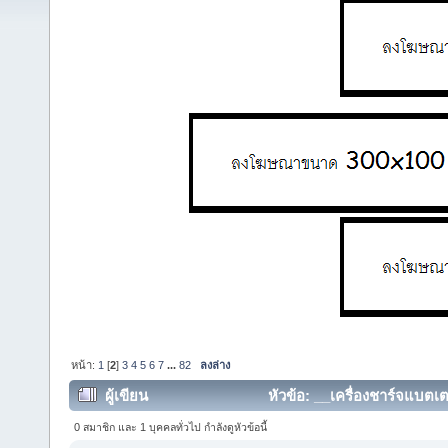
หน้า:
1
[
2
]
3
4
5
6
7
...
82
ลงล่าง
ผู้เขียน
หัวข้อ: __เครื่องชาร์จแบตเต
359886 ครั้ง)
0 สมาชิก และ 1 บุคคลทั่วไป กำลังดูหัวข้อนี้