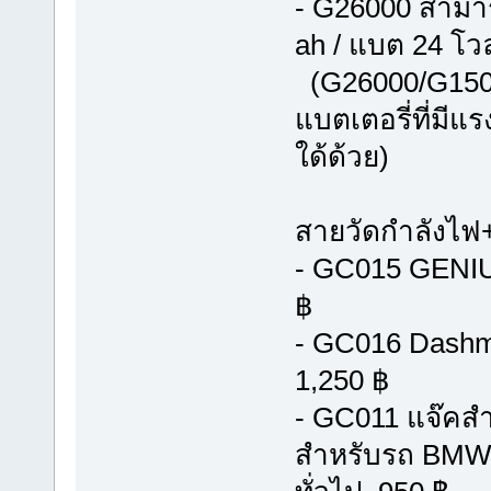
- G26000 สามาร
ah / แบต 24 โวล
(G26000/G1500
แบตเตอรี่ที่มี
ใด้ด้วย)
สายวัดกำลังไฟ
- GC015 GENIU
฿
- GC016 Dashmo
1,250 ฿
- GC011 แจ๊คสำ
สำหรับรถ BMW หร