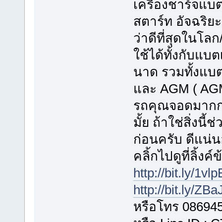
เครื่องชาร์จแบต
สตาร์ท อัจฉริย
ว่าดีที่สุดในโลก
ใช้ได้ทั้งกับแบต
นาด รวมทั้งแบตเ
และ AGM ( AGM
รถคุณจอดมากกว
มั้ย ถ้าใช่สิ่งน
ก่อนครับ ดีแน่
คลิ้กไปดูที่ลิ้งค
http://bit.ly/1vl
http://bit.ly/ZB
หรือโทร 08694