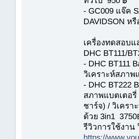
ทั่วไป 950 ฿
- GC009 แจ๊ค 
DAVIDSON หรือ 
เครื่องทดสอบแ
DHC BT111/BT22
- DHC BT111 Ba
วิเคราะห์สภาพแ
- DHC BT222 Bat
สภาพแบตเตอรี่
ชาร์จ) / วิเคร
ด้วย 3in1 3750
รีวิวการใช้งาน
https://www.y