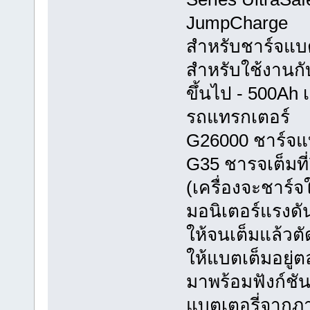
JumpCharge
สำหรับชาร์จแบต
สำหรับใช้งานกั
ขึ้นไป - 500Ah 
รถแทรกเตอร์
G26000 ชาร์จแบต
G35 ชารจเต็มที่
(เครื่องจะชาร์จ
มอนิเตอร์แรงดั
ให้จนเต็มแล้วตั
ให้แบตเต็มอยู่
มาพร้อมฟังก์ชั
แบตเตอรี่จากภ