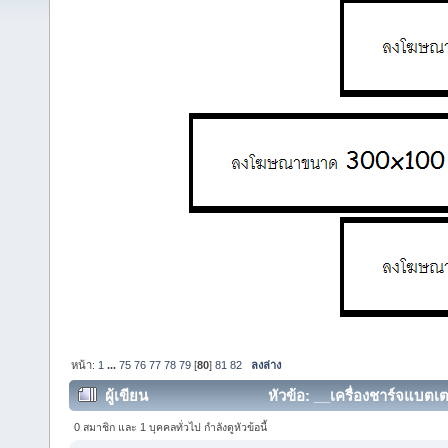
หน้า:
1
...
75
76
77
78
79
[
80
]
81
82
ลงล่าง
ผู้เขียน
หัวข้อ: __เครื่องชาร์จแบตเต
358853 ครั้ง)
0 สมาชิก และ 1 บุคคลทั่วไป กำลังดูหัวข้อนี้