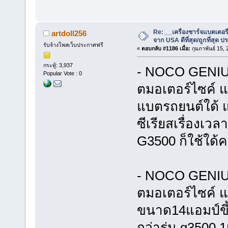
Re: __เครื่องชาร์จแบตเตอ
artdoll256
จาก USA ดีที่สุด/ถูกที่สุด ป
รับจ้างโพสเว็บประกาศฟรี
«
ตอบกลับ #1186 เมื่อ:
กุมภาพันธ์ 15,
กระทู้: 3,937
- NOCO GENIUS
Popular Vote : 0
ตมอเตอร์ไซค์ แ
แบตรถยนต์ใด้ แ
ซีเรียสเรื่องเว
G3500 ก็ใช้ใด้ค
- NOCO GENIUS
ตมอเตอร์ไซค์ แล
ขนาด14แอมป์ขึ
กว่ารุ่น g3500 1