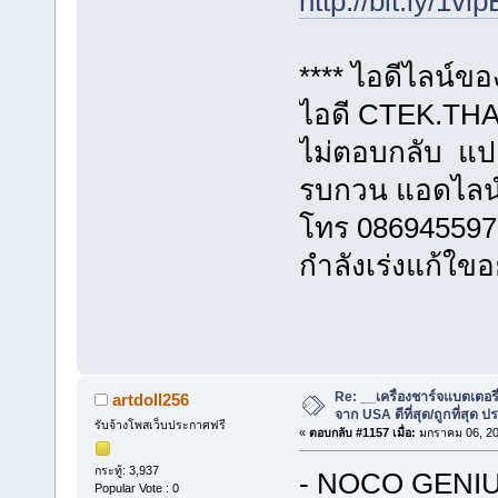
http://bit.ly/1vl
**** ไอดีไลน์ข
ไอดี CTEK.THAI
ไม่ตอบกลับ แปล
รบกวน แอดไลน
โทร 086945597
กำลังเร่งแก้ใขอ
Re: __เครื่องชาร์จแบตเตอ
artdoll256
จาก USA ดีที่สุด/ถูกที่สุด ป
รับจ้างโพสเว็บประกาศฟรี
«
ตอบกลับ #1157 เมื่อ:
มกราคม 06, 20
กระทู้: 3,937
- NOCO GENIUS
Popular Vote : 0