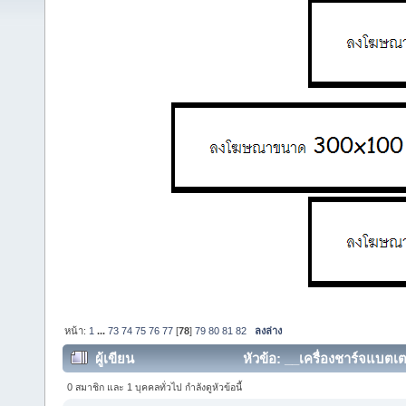
หน้า:
1
...
73
74
75
76
77
[
78
]
79
80
81
82
ลงล่าง
ผู้เขียน
หัวข้อ: __เครื่องชาร์จแบตเต
358812 ครั้ง)
0 สมาชิก และ 1 บุคคลทั่วไป กำลังดูหัวข้อนี้