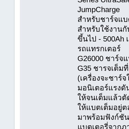
JumpCharge
สำหรับชาร์จแบต
สำหรับใช้งานกั
ขึ้นไป - 500Ah 
รถแทรกเตอร์
G26000 ชาร์จแบต
G35 ชารจเต็มที่
(เครื่องจะชาร์จ
มอนิเตอร์แรงดั
ให้จนเต็มแล้วตั
ให้แบตเต็มอยู่
มาพร้อมฟังก์ชั
แบตเตอรี่จากภ